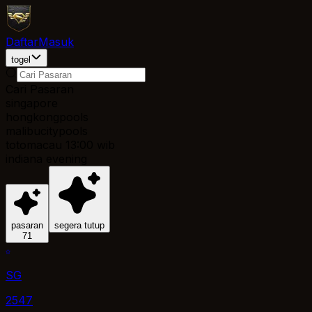
Daftar
Masuk
togel
Cari Pasaran
singapore
hongkongpools
malibucitypools
totomacau 13:00 wib
indiana evening
pasaran
segera tutup
71
SG
2547