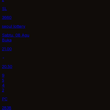
SL
3660
seoul lottery
Sabtu, 08 Agu
Buka
21.00
20.50
9
5
4
2
PC
2838