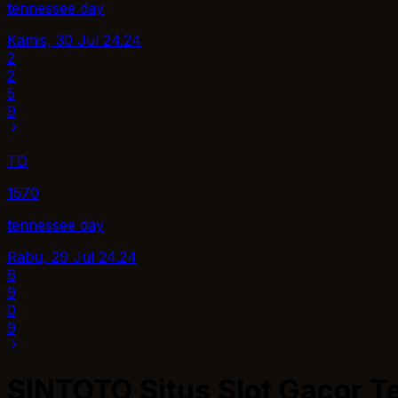
tennessee day
Kamis, 30 Jul
24.24
2
2
5
9
TD
1570
tennessee day
Rabu, 29 Jul
24.24
6
9
0
9
SINTOTO Situs Slot Gacor T