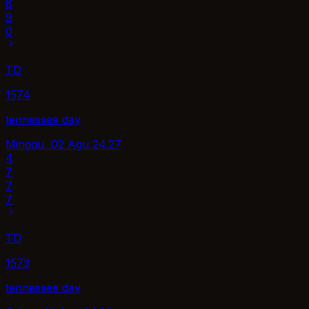
8
9
0
TD
1574
tennessee day
Minggu, 02 Agu
24.27
4
7
7
7
TD
1573
tennessee day