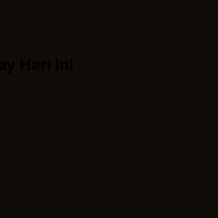
ay
Hari ini