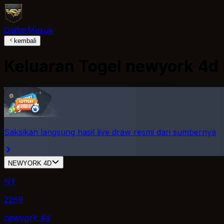
Daftar
Masuk
kembali
Keluaran Togel
newyork 4d
Saksikan langsung hasil live draw resmi dari sumbernya
NEWYORK 4D
NY
2289
newyork 4d