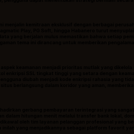
ini menjalin kemitraan eksklusif dengan berbagai peru
Pragmatic Play, PG Soft, hingga Habanero turut menyupla
sasi data yang berjalan mulus memastikan bahwa setiap p
gaman tema ini dirancang untuk memberikan pengalaman
aspek keamanan menjadi prioritas mutlak yang dikelola s
ol enkripsi SSL tingkat tinggi yang setara dengan keam
 pengguna diubah menjadi kode enkripsi rahasia yang tid
lam situs berlangsung dalam koridor yang aman, memberi
dirkan gerbang pembayaran terintegrasi yang sangat be
n dalam hitungan menit melalui transfer bank lokal, domp
i dikawal oleh tim layanan pelanggan profesional yang be
inilah yang menjadikannya sebagai platform favorit yan