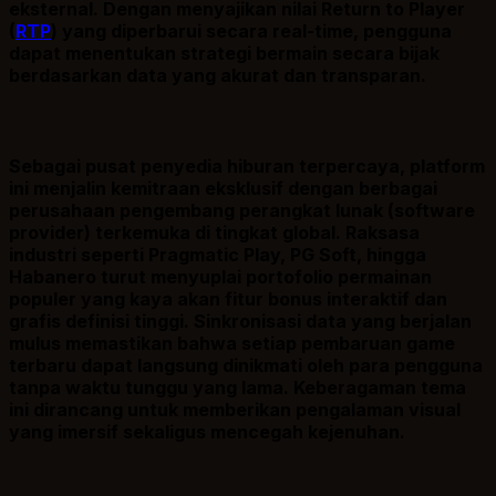
eksternal. Dengan menyajikan nilai
Return to Player
(
RTP
) yang diperbarui secara
real-time
, pengguna
dapat menentukan strategi bermain secara bijak
berdasarkan data yang akurat dan transparan.
Sebagai pusat penyedia hiburan terpercaya, platform
ini menjalin kemitraan eksklusif dengan berbagai
perusahaan pengembang perangkat lunak (
software
provider
) terkemuka di tingkat global. Raksasa
industri seperti Pragmatic Play, PG Soft, hingga
Habanero turut menyuplai portofolio permainan
populer yang kaya akan fitur bonus interaktif dan
grafis definisi tinggi. Sinkronisasi data yang berjalan
mulus memastikan bahwa setiap pembaruan game
terbaru dapat langsung dinikmati oleh para pengguna
tanpa waktu tunggu yang lama. Keberagaman tema
ini dirancang untuk memberikan pengalaman visual
yang imersif sekaligus mencegah kejenuhan.