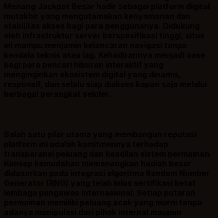
Menang Jackpot Besar
hadir sebagai platform digital
mutakhir yang mengutamakan kenyamanan dan
stabilitas akses bagi para penggunanya. Didukung
oleh infrastruktur server berspesifikasi tinggi, situs
ini mampu menjamin kelancaran navigasi tanpa
kendala teknis atau
lag
. Kehadirannya menjadi oase
bagi para pencari hiburan interaktif yang
menginginkan ekosistem digital yang dinamis,
responsif, dan selalu siap diakses kapan saja melalui
berbagai perangkat seluler.
Salah satu pilar utama yang membangun reputasi
platform ini adalah komitmennya terhadap
transparansi peluang dan keadilan sistem permainan.
Konsep kemudahan memenangkan hadiah besar
didasarkan pada integrasi algoritma
Random Number
Generator
(RNG) yang telah lolos sertifikasi ketat
lembaga pengawas internasional. Setiap putaran
permainan memiliki peluang acak yang murni tanpa
adanya manipulasi dari pihak internal maupun