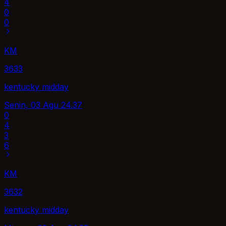
4
0
0
KM
3633
kentucky midday
Senin, 03 Agu
24.37
0
4
3
6
KM
3632
kentucky midday