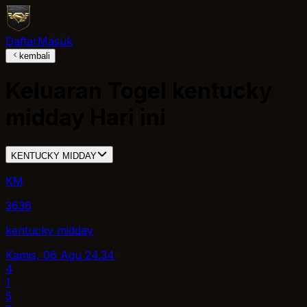
Daftar
Masuk
kembali
Keluaran Togel
kentucky
midday
Hari ini
KENTUCKY MIDDAY
KM
3636
kentucky midday
Kamis, 06 Agu
24.34
4
1
5