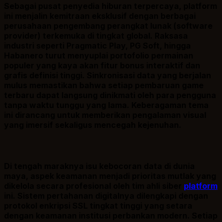
Sebagai pusat penyedia hiburan terpercaya, platform
ini menjalin kemitraan eksklusif dengan berbagai
perusahaan pengembang perangkat lunak (
software
provider
) terkemuka di tingkat global. Raksasa
industri seperti Pragmatic Play, PG Soft, hingga
Habanero turut menyuplai portofolio permainan
populer yang kaya akan fitur bonus interaktif dan
grafis definisi tinggi. Sinkronisasi data yang berjalan
mulus memastikan bahwa setiap pembaruan game
terbaru dapat langsung dinikmati oleh para pengguna
tanpa waktu tunggu yang lama. Keberagaman tema
ini dirancang untuk memberikan pengalaman visual
yang imersif sekaligus mencegah kejenuhan.
Di tengah maraknya isu kebocoran data di dunia
maya, aspek keamanan menjadi prioritas mutlak yang
dikelola secara profesional oleh tim ahli siber
platform
ini. Sistem pertahanan digitalnya dilengkapi dengan
protokol enkripsi SSL tingkat tinggi yang setara
dengan keamanan institusi perbankan modern. Setiap