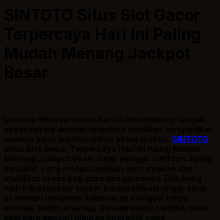
SINTOTO Situs Slot Gacor
Terpercaya Hari Ini Paling
Mudah Menang Jackpot
Besar
Lanskap hiburan virtual hari ini berkembang sangat
pesat seiring dengan tingginya mobilitas masyarakat
modern yang membutuhkan akses praktis.
SINTOTO
Situs Slot Gacor Terpercaya Hari Ini Paling Mudah
Menang Jackpot Besar
hadir sebagai platform digital
mutakhir yang mengutamakan kenyamanan dan
stabilitas akses bagi para penggunanya. Didukung
oleh infrastruktur server berspesifikasi tinggi, situs
ini mampu menjamin kelancaran navigasi tanpa
kendala teknis atau
lag
. Kehadirannya menjadi oase
bagi para pencari hiburan interaktif yang