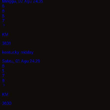
Minggu, 02 Agu
24.35
8
6
8
7
KM
3631
kentucky midday
Sabtu, 01 Agu
24.29
6
5
7
6
KM
3630