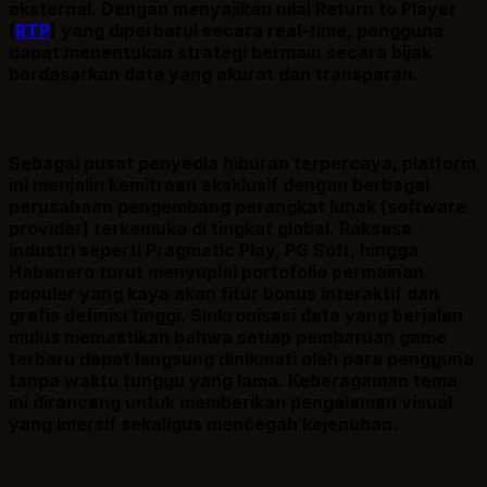
eksternal. Dengan menyajikan nilai
Return to Player
(
RTP
) yang diperbarui secara
real-time
, pengguna
dapat menentukan strategi bermain secara bijak
berdasarkan data yang akurat dan transparan.
Sebagai pusat penyedia hiburan terpercaya, platform
ini menjalin kemitraan eksklusif dengan berbagai
perusahaan pengembang perangkat lunak (
software
provider
) terkemuka di tingkat global. Raksasa
industri seperti Pragmatic Play, PG Soft, hingga
Habanero turut menyuplai portofolio permainan
populer yang kaya akan fitur bonus interaktif dan
grafis definisi tinggi. Sinkronisasi data yang berjalan
mulus memastikan bahwa setiap pembaruan game
terbaru dapat langsung dinikmati oleh para pengguna
tanpa waktu tunggu yang lama. Keberagaman tema
ini dirancang untuk memberikan pengalaman visual
yang imersif sekaligus mencegah kejenuhan.