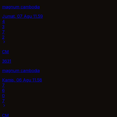
magnum cambodia
Jumat, 07 Agu
11.59
4
3
7
2
CM
3631
magnum cambodia
Kamis, 06 Agu
11.58
7
6
0
7
CM