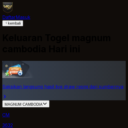
Daftar
Masuk
kembali
Keluaran Togel
magnum
cambodia
Hari ini
Saksikan langsung hasil live draw resmi dari sumbernya
MAGNUM CAMBODIA
CM
3632