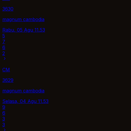
3630
magnum cambodia
Rabu, 05 Agu
11.53
5
7
6
2
CM
3629
magnum cambodia
Selasa, 04 Agu
11.53
9
6
3
3