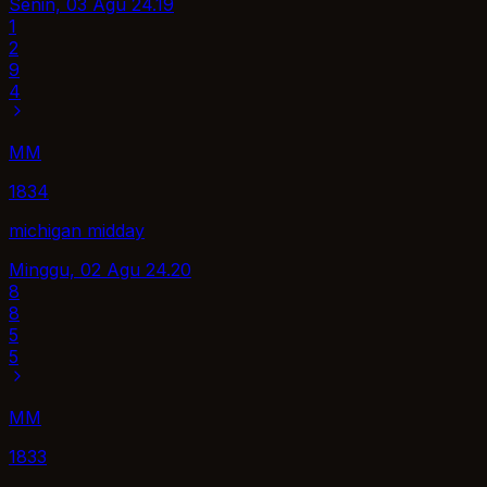
Senin, 03 Agu
24.19
1
2
9
4
MM
1834
michigan midday
Minggu, 02 Agu
24.20
8
8
5
5
MM
1833