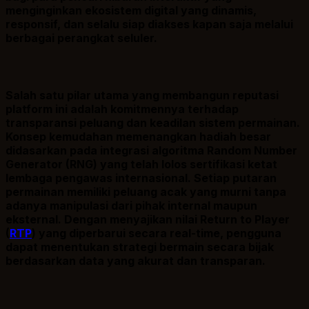
menginginkan ekosistem digital yang dinamis,
responsif, dan selalu siap diakses kapan saja melalui
berbagai perangkat seluler.
Salah satu pilar utama yang membangun reputasi
platform ini adalah komitmennya terhadap
transparansi peluang dan keadilan sistem permainan.
Konsep kemudahan memenangkan hadiah besar
didasarkan pada integrasi algoritma
Random Number
Generator
(RNG) yang telah lolos sertifikasi ketat
lembaga pengawas internasional. Setiap putaran
permainan memiliki peluang acak yang murni tanpa
adanya manipulasi dari pihak internal maupun
eksternal. Dengan menyajikan nilai
Return to Player
(
RTP
) yang diperbarui secara
real-time
, pengguna
dapat menentukan strategi bermain secara bijak
berdasarkan data yang akurat dan transparan.