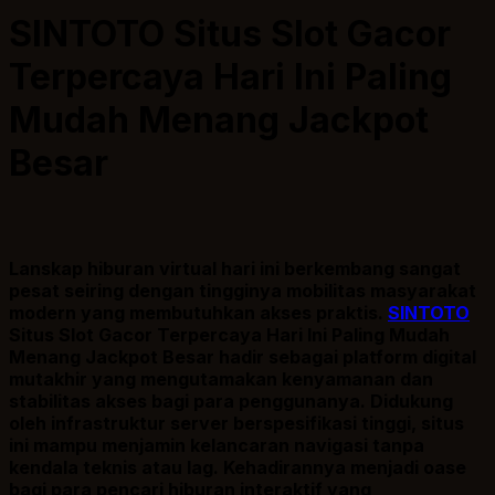
SINTOTO Situs Slot Gacor
Terpercaya Hari Ini Paling
Mudah Menang Jackpot
Besar
Lanskap hiburan virtual hari ini berkembang sangat
pesat seiring dengan tingginya mobilitas masyarakat
modern yang membutuhkan akses praktis.
SINTOTO
Situs Slot Gacor Terpercaya Hari Ini Paling Mudah
Menang Jackpot Besar
hadir sebagai platform digital
mutakhir yang mengutamakan kenyamanan dan
stabilitas akses bagi para penggunanya. Didukung
oleh infrastruktur server berspesifikasi tinggi, situs
ini mampu menjamin kelancaran navigasi tanpa
kendala teknis atau
lag
. Kehadirannya menjadi oase
bagi para pencari hiburan interaktif yang