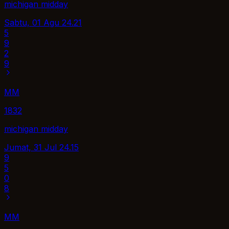
michigan midday
Sabtu, 01 Agu
24.21
5
9
2
9
MM
1832
michigan midday
Jumat, 31 Jul
24.15
9
5
0
8
MM