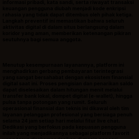
informasi pribadi, kata sandi, serta riwayat transaksi
keuangan pengguna diubah menjadi kode enkripsi
rahasia yang tidak dapat ditembus oleh pihak ketiga.
Langkah preventif ini memastikan bahwa seluruh
aktivitas digital di dalam situs berlangsung dalam
koridor yang aman, memberikan ketenangan pikiran
seutuhnya bagi semua anggota.
Menutup kesempurnaan layanannya, platform ini
menghadirkan gerbang pembayaran terintegrasi
yang sangat bersahabat dengan ekosistem finansial
digital saat ini. Proses pengisian dan penarikan saldo
dapat diselesaikan dalam hitungan menit melalui
transfer bank lokal, dompet digital (
e-wallet
), hingga
pulsa tanpa potongan yang rumit. Seluruh
operasional finansial dan teknis ini dikawal oleh tim
layanan pelanggan profesional yang bersiaga penuh
selama 24 jam setiap hari melalui fitur
live chat
.
Dedikasi yang berfokus pada kepuasan pengguna
inilah yang menjadikannya sebagai platform favorit