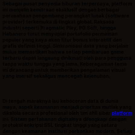
Sebagai pusat penyedia hiburan terpercaya, platform
ini menjalin kemitraan eksklusif dengan berbagai
perusahaan pengembang perangkat lunak (
software
provider
) terkemuka di tingkat global. Raksasa
industri seperti Pragmatic Play, PG Soft, hingga
Habanero turut menyuplai portofolio permainan
populer yang kaya akan fitur bonus interaktif dan
grafis definisi tinggi. Sinkronisasi data yang berjalan
mulus memastikan bahwa setiap pembaruan game
terbaru dapat langsung dinikmati oleh para pengguna
tanpa waktu tunggu yang lama. Keberagaman tema
ini dirancang untuk memberikan pengalaman visual
yang imersif sekaligus mencegah kejenuhan.
Di tengah maraknya isu kebocoran data di dunia
maya, aspek keamanan menjadi prioritas mutlak yang
dikelola secara profesional oleh tim ahli siber
platform
ini. Sistem pertahanan digitalnya dilengkapi dengan
protokol enkripsi SSL tingkat tinggi yang setara
dengan keamanan institusi perbankan modern. Setiap