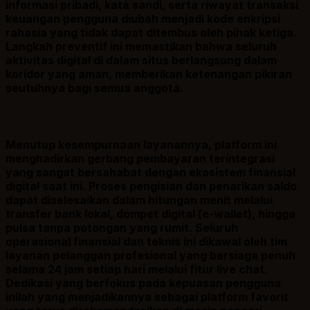
informasi pribadi, kata sandi, serta riwayat transaksi
keuangan pengguna diubah menjadi kode enkripsi
rahasia yang tidak dapat ditembus oleh pihak ketiga.
Langkah preventif ini memastikan bahwa seluruh
aktivitas digital di dalam situs berlangsung dalam
koridor yang aman, memberikan ketenangan pikiran
seutuhnya bagi semua anggota.
Menutup kesempurnaan layanannya, platform ini
menghadirkan gerbang pembayaran terintegrasi
yang sangat bersahabat dengan ekosistem finansial
digital saat ini. Proses pengisian dan penarikan saldo
dapat diselesaikan dalam hitungan menit melalui
transfer bank lokal, dompet digital (
e-wallet
), hingga
pulsa tanpa potongan yang rumit. Seluruh
operasional finansial dan teknis ini dikawal oleh tim
layanan pelanggan profesional yang bersiaga penuh
selama 24 jam setiap hari melalui fitur
live chat
.
Dedikasi yang berfokus pada kepuasan pengguna
inilah yang menjadikannya sebagai platform favorit