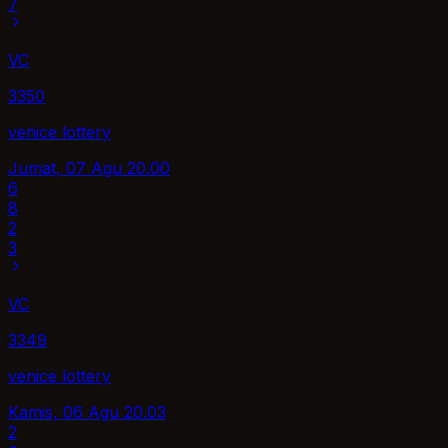
7
VC
3350
venice lottery
Jumat, 07 Agu
20.00
6
8
2
3
VC
3349
venice lottery
Kamis, 06 Agu
20.03
2