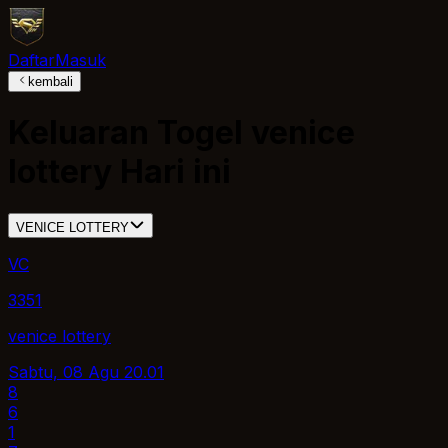
Daftar
Masuk
kembali
Keluaran Togel
venice
lottery
Hari ini
VENICE LOTTERY
VC
3351
venice lottery
Sabtu, 08 Agu
20.01
8
6
1