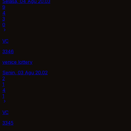
Selasa, 04 Agu
20.03
9
4
3
0
VC
3346
venice lottery
Senin, 03 Agu
20.02
2
1
4
1
VC
3345