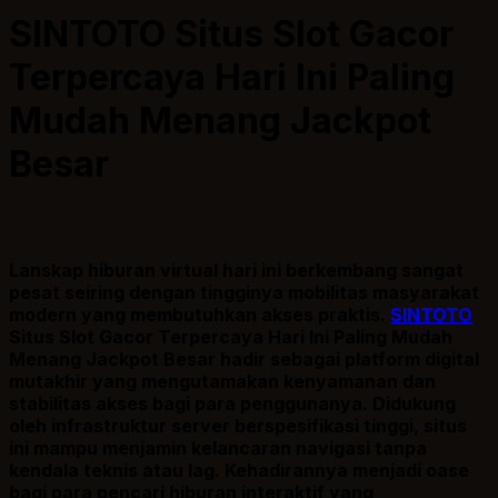
SINTOTO Situs Slot Gacor
Terpercaya Hari Ini Paling
Mudah Menang Jackpot
Besar
Lanskap hiburan virtual hari ini berkembang sangat
pesat seiring dengan tingginya mobilitas masyarakat
modern yang membutuhkan akses praktis.
SINTOTO
Situs Slot Gacor Terpercaya Hari Ini Paling Mudah
Menang Jackpot Besar
hadir sebagai platform digital
mutakhir yang mengutamakan kenyamanan dan
stabilitas akses bagi para penggunanya. Didukung
oleh infrastruktur server berspesifikasi tinggi, situs
ini mampu menjamin kelancaran navigasi tanpa
kendala teknis atau
lag
. Kehadirannya menjadi oase
bagi para pencari hiburan interaktif yang