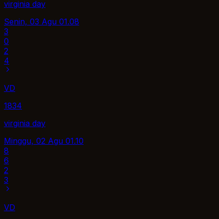
virginia day
Senin, 03 Agu
01.08
3
0
2
4
VD
1834
virginia day
Minggu, 02 Agu
01.10
8
6
2
3
VD