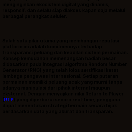
menginginkan ekosistem digital yang dinamis,
responsif, dan selalu siap diakses kapan saja melalui
berbagai perangkat seluler.
Salah satu pilar utama yang membangun reputasi
platform ini adalah komitmennya terhadap
transparansi peluang dan keadilan sistem permainan.
Konsep kemudahan memenangkan hadiah besar
didasarkan pada integrasi algoritma
Random Number
Generator
(RNG) yang telah lolos sertifikasi ketat
lembaga pengawas internasional. Setiap putaran
permainan memiliki peluang acak yang murni tanpa
adanya manipulasi dari pihak internal maupun
eksternal. Dengan menyajikan nilai
Return to Player
(
RTP
) yang diperbarui secara
real-time
, pengguna
dapat menentukan strategi bermain secara bijak
berdasarkan data yang akurat dan transparan.