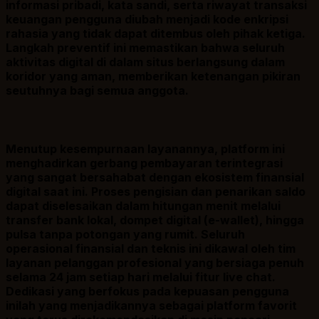
informasi pribadi, kata sandi, serta riwayat transaksi
keuangan pengguna diubah menjadi kode enkripsi
rahasia yang tidak dapat ditembus oleh pihak ketiga.
Langkah preventif ini memastikan bahwa seluruh
aktivitas digital di dalam situs berlangsung dalam
koridor yang aman, memberikan ketenangan pikiran
seutuhnya bagi semua anggota.
Menutup kesempurnaan layanannya, platform ini
menghadirkan gerbang pembayaran terintegrasi
yang sangat bersahabat dengan ekosistem finansial
digital saat ini. Proses pengisian dan penarikan saldo
dapat diselesaikan dalam hitungan menit melalui
transfer bank lokal, dompet digital (
e-wallet
), hingga
pulsa tanpa potongan yang rumit. Seluruh
operasional finansial dan teknis ini dikawal oleh tim
layanan pelanggan profesional yang bersiaga penuh
selama 24 jam setiap hari melalui fitur
live chat
.
Dedikasi yang berfokus pada kepuasan pengguna
inilah yang menjadikannya sebagai platform favorit