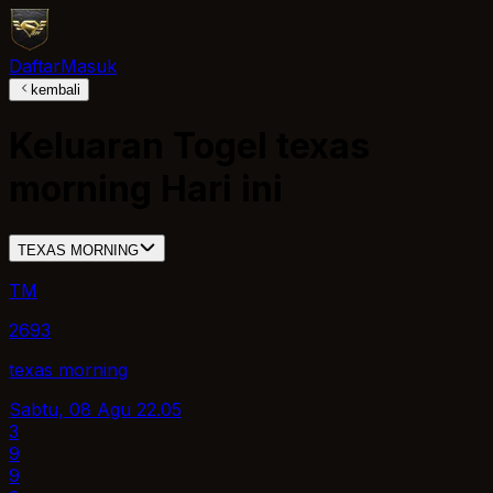
Daftar
Masuk
kembali
Keluaran Togel
texas
morning
Hari ini
TEXAS MORNING
TM
2693
texas morning
Sabtu, 08 Agu
22.05
3
9
9