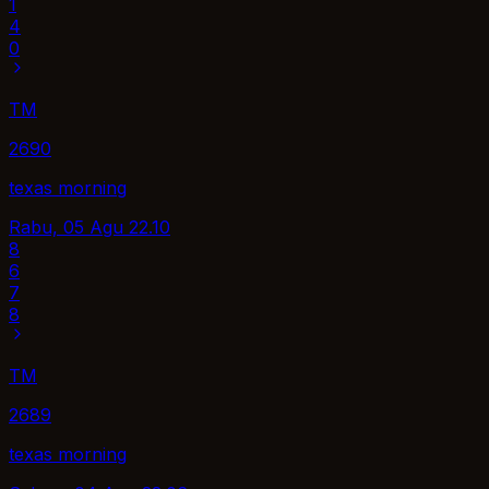
1
4
0
TM
2690
texas morning
Rabu, 05 Agu
22.10
8
6
7
8
TM
2689
texas morning