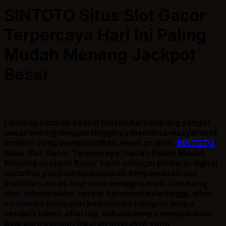
SINTOTO Situs Slot Gacor
Terpercaya Hari Ini Paling
Mudah Menang Jackpot
Besar
Lanskap hiburan virtual hari ini berkembang sangat
pesat seiring dengan tingginya mobilitas masyarakat
modern yang membutuhkan akses praktis.
SINTOTO
Situs Slot Gacor Terpercaya Hari Ini Paling Mudah
Menang Jackpot Besar
hadir sebagai platform digital
mutakhir yang mengutamakan kenyamanan dan
stabilitas akses bagi para penggunanya. Didukung
oleh infrastruktur server berspesifikasi tinggi, situs
ini mampu menjamin kelancaran navigasi tanpa
kendala teknis atau
lag
. Kehadirannya menjadi oase
bagi para pencari hiburan interaktif yang