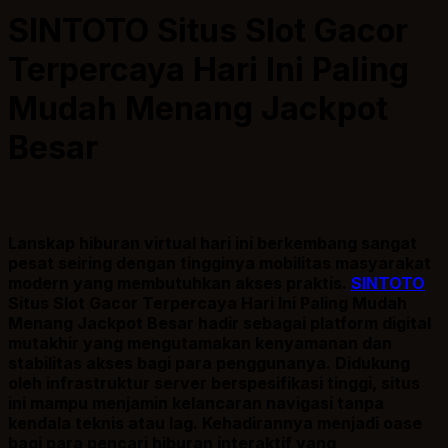
SINTOTO Situs Slot Gacor
Terpercaya Hari Ini Paling
Mudah Menang Jackpot
Besar
Lanskap hiburan virtual hari ini berkembang sangat
pesat seiring dengan tingginya mobilitas masyarakat
modern yang membutuhkan akses praktis.
SINTOTO
Situs Slot Gacor Terpercaya Hari Ini Paling Mudah
Menang Jackpot Besar
hadir sebagai platform digital
mutakhir yang mengutamakan kenyamanan dan
stabilitas akses bagi para penggunanya. Didukung
oleh infrastruktur server berspesifikasi tinggi, situs
ini mampu menjamin kelancaran navigasi tanpa
kendala teknis atau
lag
. Kehadirannya menjadi oase
bagi para pencari hiburan interaktif yang