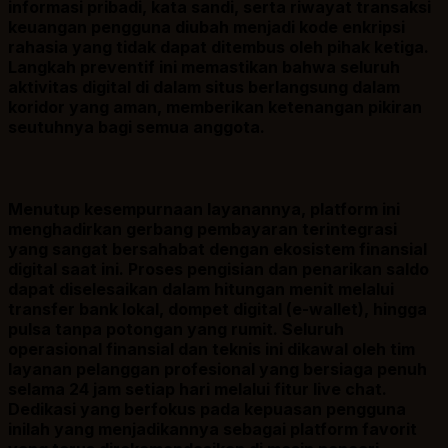
informasi pribadi, kata sandi, serta riwayat transaksi
keuangan pengguna diubah menjadi kode enkripsi
rahasia yang tidak dapat ditembus oleh pihak ketiga.
Langkah preventif ini memastikan bahwa seluruh
aktivitas digital di dalam situs berlangsung dalam
koridor yang aman, memberikan ketenangan pikiran
seutuhnya bagi semua anggota.
Menutup kesempurnaan layanannya, platform ini
menghadirkan gerbang pembayaran terintegrasi
yang sangat bersahabat dengan ekosistem finansial
digital saat ini. Proses pengisian dan penarikan saldo
dapat diselesaikan dalam hitungan menit melalui
transfer bank lokal, dompet digital (
e-wallet
), hingga
pulsa tanpa potongan yang rumit. Seluruh
operasional finansial dan teknis ini dikawal oleh tim
layanan pelanggan profesional yang bersiaga penuh
selama 24 jam setiap hari melalui fitur
live chat
.
Dedikasi yang berfokus pada kepuasan pengguna
inilah yang menjadikannya sebagai platform favorit