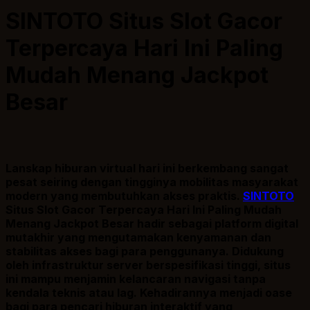
SINTOTO Situs Slot Gacor
Terpercaya Hari Ini Paling
Mudah Menang Jackpot
Besar
Lanskap hiburan virtual hari ini berkembang sangat
pesat seiring dengan tingginya mobilitas masyarakat
modern yang membutuhkan akses praktis.
SINTOTO
Situs Slot Gacor Terpercaya Hari Ini Paling Mudah
Menang Jackpot Besar
hadir sebagai platform digital
mutakhir yang mengutamakan kenyamanan dan
stabilitas akses bagi para penggunanya. Didukung
oleh infrastruktur server berspesifikasi tinggi, situs
ini mampu menjamin kelancaran navigasi tanpa
kendala teknis atau
lag
. Kehadirannya menjadi oase
bagi para pencari hiburan interaktif yang