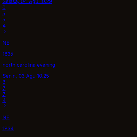
Selasa, 04 Agu
10.29
0
5
5
4
NE
1835
north carolina evening
Senin, 03 Agu
10.25
8
7
7
4
NE
1834