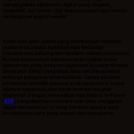
menginginkan ekosistem digital yang dinamis,
responsif, dan selalu siap diakses kapan saja melalui
berbagai perangkat seluler.
Salah satu pilar utama yang membangun reputasi
platform ini adalah komitmennya terhadap
transparansi peluang dan keadilan sistem permainan.
Konsep kemudahan memenangkan hadiah besar
didasarkan pada integrasi algoritma
Random Number
Generator
(RNG) yang telah lolos sertifikasi ketat
lembaga pengawas internasional. Setiap putaran
permainan memiliki peluang acak yang murni tanpa
adanya manipulasi dari pihak internal maupun
eksternal. Dengan menyajikan nilai
Return to Player
(
RTP
) yang diperbarui secara
real-time
, pengguna
dapat menentukan strategi bermain secara bijak
berdasarkan data yang akurat dan transparan.