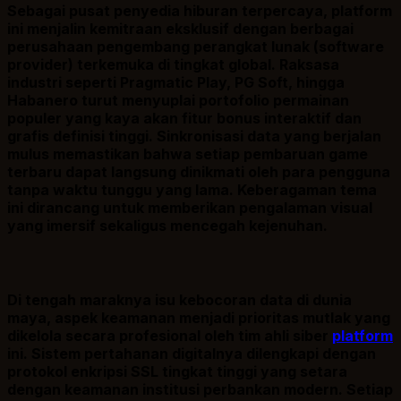
Sebagai pusat penyedia hiburan terpercaya, platform
ini menjalin kemitraan eksklusif dengan berbagai
perusahaan pengembang perangkat lunak (
software
provider
) terkemuka di tingkat global. Raksasa
industri seperti Pragmatic Play, PG Soft, hingga
Habanero turut menyuplai portofolio permainan
populer yang kaya akan fitur bonus interaktif dan
grafis definisi tinggi. Sinkronisasi data yang berjalan
mulus memastikan bahwa setiap pembaruan game
terbaru dapat langsung dinikmati oleh para pengguna
tanpa waktu tunggu yang lama. Keberagaman tema
ini dirancang untuk memberikan pengalaman visual
yang imersif sekaligus mencegah kejenuhan.
Di tengah maraknya isu kebocoran data di dunia
maya, aspek keamanan menjadi prioritas mutlak yang
dikelola secara profesional oleh tim ahli siber
platform
ini. Sistem pertahanan digitalnya dilengkapi dengan
protokol enkripsi SSL tingkat tinggi yang setara
dengan keamanan institusi perbankan modern. Setiap