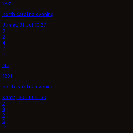
1832
north carolina evening
Jumat, 31 Jul
10.27
0
2
4
7
NE
1831
north carolina evening
Kamis, 30 Jul
10.30
2
8
2
9