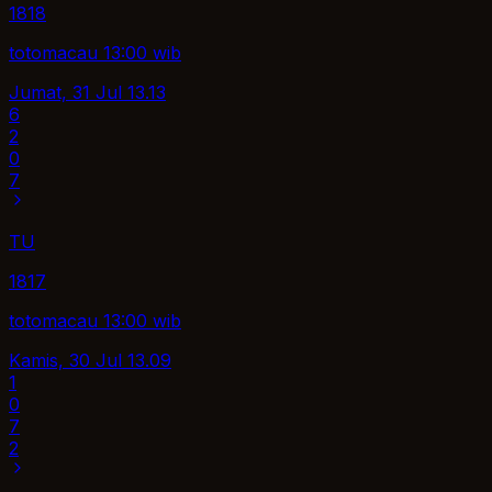
1818
totomacau 13:00 wib
Jumat, 31 Jul
13.13
6
2
0
7
TU
1817
totomacau 13:00 wib
Kamis, 30 Jul
13.09
1
0
7
2