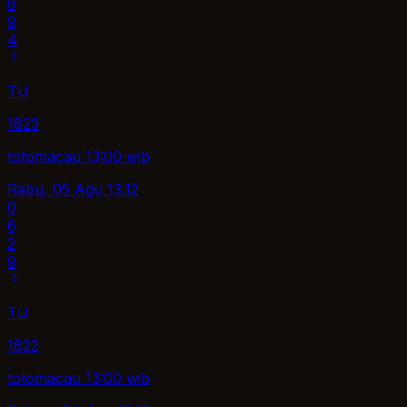
8
9
4
TU
1823
totomacau 13:00 wib
Rabu, 05 Agu
13.12
0
6
2
9
TU
1822
totomacau 13:00 wib