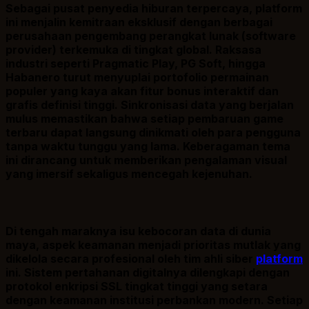
Sebagai pusat penyedia hiburan terpercaya, platform
ini menjalin kemitraan eksklusif dengan berbagai
perusahaan pengembang perangkat lunak (
software
provider
) terkemuka di tingkat global. Raksasa
industri seperti Pragmatic Play, PG Soft, hingga
Habanero turut menyuplai portofolio permainan
populer yang kaya akan fitur bonus interaktif dan
grafis definisi tinggi. Sinkronisasi data yang berjalan
mulus memastikan bahwa setiap pembaruan game
terbaru dapat langsung dinikmati oleh para pengguna
tanpa waktu tunggu yang lama. Keberagaman tema
ini dirancang untuk memberikan pengalaman visual
yang imersif sekaligus mencegah kejenuhan.
Di tengah maraknya isu kebocoran data di dunia
maya, aspek keamanan menjadi prioritas mutlak yang
dikelola secara profesional oleh tim ahli siber
platform
ini. Sistem pertahanan digitalnya dilengkapi dengan
protokol enkripsi SSL tingkat tinggi yang setara
dengan keamanan institusi perbankan modern. Setiap