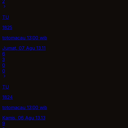
2
TU
1825
totomacau 13:00 wib
Jumat, 07 Agu
13.11
6
3
0
0
TU
1824
totomacau 13:00 wib
Kamis, 06 Agu
13.13
9