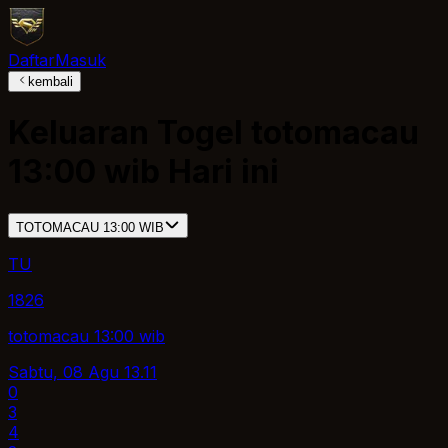
Daftar
Masuk
kembali
Keluaran Togel
totomacau
13:00 wib
Hari ini
TOTOMACAU 13:00 WIB
TU
1826
totomacau 13:00 wib
Sabtu, 08 Agu
13.11
0
3
4