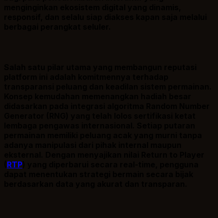
menginginkan ekosistem digital yang dinamis,
responsif, dan selalu siap diakses kapan saja melalui
berbagai perangkat seluler.
Salah satu pilar utama yang membangun reputasi
platform ini adalah komitmennya terhadap
transparansi peluang dan keadilan sistem permainan.
Konsep kemudahan memenangkan hadiah besar
didasarkan pada integrasi algoritma
Random Number
Generator
(RNG) yang telah lolos sertifikasi ketat
lembaga pengawas internasional. Setiap putaran
permainan memiliki peluang acak yang murni tanpa
adanya manipulasi dari pihak internal maupun
eksternal. Dengan menyajikan nilai
Return to Player
(
RTP
) yang diperbarui secara
real-time
, pengguna
dapat menentukan strategi bermain secara bijak
berdasarkan data yang akurat dan transparan.