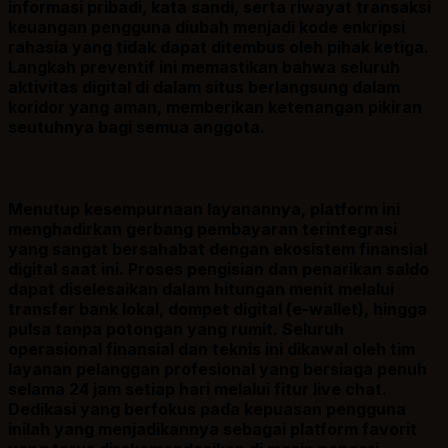
informasi pribadi, kata sandi, serta riwayat transaksi
keuangan pengguna diubah menjadi kode enkripsi
rahasia yang tidak dapat ditembus oleh pihak ketiga.
Langkah preventif ini memastikan bahwa seluruh
aktivitas digital di dalam situs berlangsung dalam
koridor yang aman, memberikan ketenangan pikiran
seutuhnya bagi semua anggota.
Menutup kesempurnaan layanannya, platform ini
menghadirkan gerbang pembayaran terintegrasi
yang sangat bersahabat dengan ekosistem finansial
digital saat ini. Proses pengisian dan penarikan saldo
dapat diselesaikan dalam hitungan menit melalui
transfer bank lokal, dompet digital (
e-wallet
), hingga
pulsa tanpa potongan yang rumit. Seluruh
operasional finansial dan teknis ini dikawal oleh tim
layanan pelanggan profesional yang bersiaga penuh
selama 24 jam setiap hari melalui fitur
live chat
.
Dedikasi yang berfokus pada kepuasan pengguna
inilah yang menjadikannya sebagai platform favorit