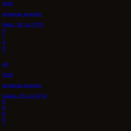
1830
arkansas evening
Rabu, 29 Jul
07.15
0
1
4
0
AE
1829
arkansas evening
Selasa, 28 Jul
07.14
8
9
8
6