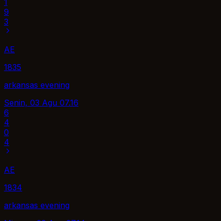
1
9
3
AE
1835
arkansas evening
Senin, 03 Agu
07.16
6
4
0
4
AE
1834
arkansas evening