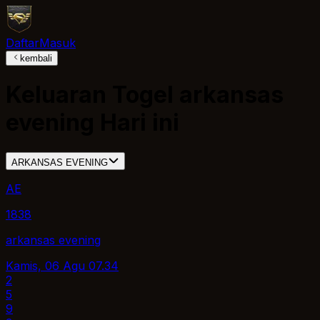
Daftar
Masuk
kembali
Keluaran Togel
arkansas
evening
Hari ini
ARKANSAS EVENING
AE
1838
arkansas evening
Kamis, 06 Agu
07.34
2
5
9