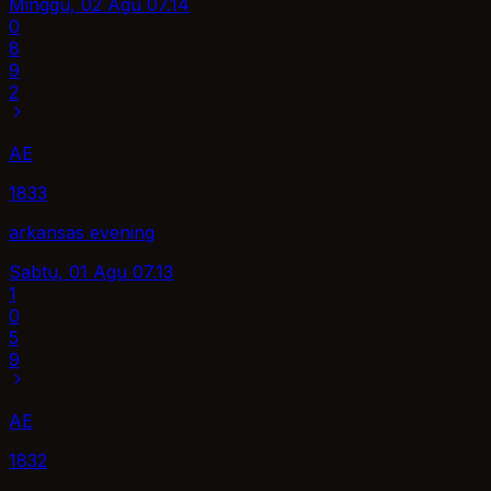
Minggu, 02 Agu
07.14
0
8
9
2
AE
1833
arkansas evening
Sabtu, 01 Agu
07.13
1
0
5
9
AE
1832