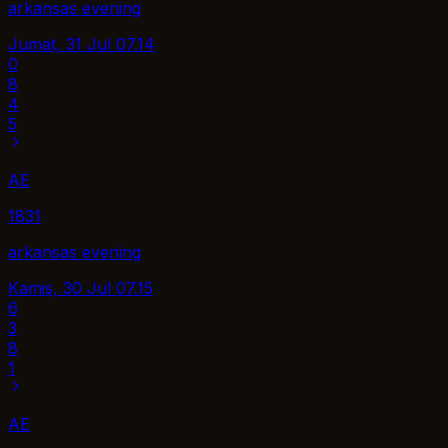
arkansas evening
Jumat, 31 Jul
07.14
0
8
4
5
AE
1831
arkansas evening
Kamis, 30 Jul
07.15
6
3
8
1
AE