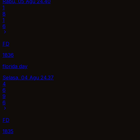
Rabu, 05 Agu
24.40
1
8
1
6
FD
1836
florida day
Selasa, 04 Agu
24.37
4
6
9
6
FD
1835