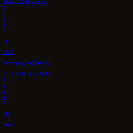
Rabu, 05 Agu
24.14
2
1
5
3
TK
1448
totomacau 00:00 wib
Selasa, 04 Agu
24.12
9
5
5
4
TK
1447