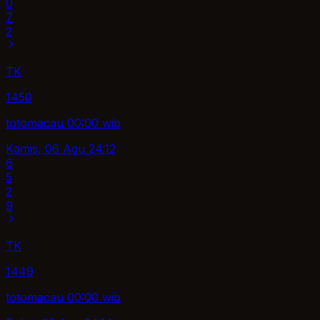
0
7
2
TK
1450
totomacau 00:00 wib
Kamis, 06 Agu
24.12
6
5
2
9
TK
1449
totomacau 00:00 wib