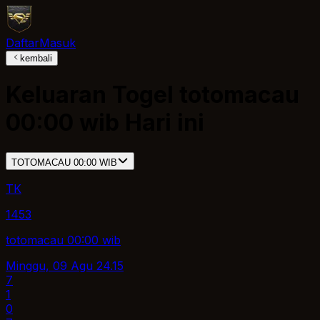
Daftar
Masuk
kembali
Keluaran Togel
totomacau
00:00 wib
Hari ini
TOTOMACAU 00:00 WIB
TK
1453
totomacau 00:00 wib
Minggu, 09 Agu
24.15
7
1
0