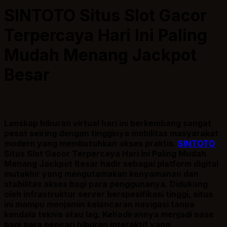
SINTOTO Situs Slot Gacor
Terpercaya Hari Ini Paling
Mudah Menang Jackpot
Besar
Lanskap hiburan virtual hari ini berkembang sangat
pesat seiring dengan tingginya mobilitas masyarakat
modern yang membutuhkan akses praktis.
SINTOTO
Situs Slot Gacor Terpercaya Hari Ini Paling Mudah
Menang Jackpot Besar
hadir sebagai platform digital
mutakhir yang mengutamakan kenyamanan dan
stabilitas akses bagi para penggunanya. Didukung
oleh infrastruktur server berspesifikasi tinggi, situs
ini mampu menjamin kelancaran navigasi tanpa
kendala teknis atau
lag
. Kehadirannya menjadi oase
bagi para pencari hiburan interaktif yang