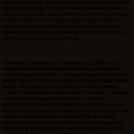
informasi pribadi, kata sandi, serta riwayat transaksi
keuangan pengguna diubah menjadi kode enkripsi
rahasia yang tidak dapat ditembus oleh pihak ketiga.
Langkah preventif ini memastikan bahwa seluruh
aktivitas digital di dalam situs berlangsung dalam
koridor yang aman, memberikan ketenangan pikiran
seutuhnya bagi semua anggota.
Menutup kesempurnaan layanannya, platform ini
menghadirkan gerbang pembayaran terintegrasi
yang sangat bersahabat dengan ekosistem finansial
digital saat ini. Proses pengisian dan penarikan saldo
dapat diselesaikan dalam hitungan menit melalui
transfer bank lokal, dompet digital (
e-wallet
), hingga
pulsa tanpa potongan yang rumit. Seluruh
operasional finansial dan teknis ini dikawal oleh tim
layanan pelanggan profesional yang bersiaga penuh
selama 24 jam setiap hari melalui fitur
live chat
.
Dedikasi yang berfokus pada kepuasan pengguna
inilah yang menjadikannya sebagai platform favorit