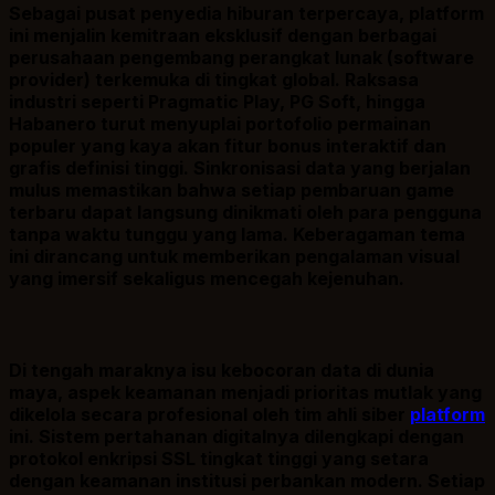
Sebagai pusat penyedia hiburan terpercaya, platform
ini menjalin kemitraan eksklusif dengan berbagai
perusahaan pengembang perangkat lunak (
software
provider
) terkemuka di tingkat global. Raksasa
industri seperti Pragmatic Play, PG Soft, hingga
Habanero turut menyuplai portofolio permainan
populer yang kaya akan fitur bonus interaktif dan
grafis definisi tinggi. Sinkronisasi data yang berjalan
mulus memastikan bahwa setiap pembaruan game
terbaru dapat langsung dinikmati oleh para pengguna
tanpa waktu tunggu yang lama. Keberagaman tema
ini dirancang untuk memberikan pengalaman visual
yang imersif sekaligus mencegah kejenuhan.
Di tengah maraknya isu kebocoran data di dunia
maya, aspek keamanan menjadi prioritas mutlak yang
dikelola secara profesional oleh tim ahli siber
platform
ini. Sistem pertahanan digitalnya dilengkapi dengan
protokol enkripsi SSL tingkat tinggi yang setara
dengan keamanan institusi perbankan modern. Setiap