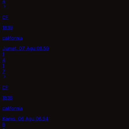
4
CF
1839
california
Jumat, 07 Agu
08.59
1
4
1
7
CF
1838
california
Kamis, 06 Agu
08.54
8