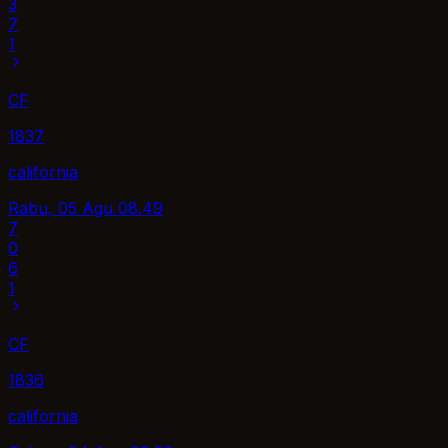
3
7
1
CF
1837
california
Rabu, 05 Agu
08.49
7
0
6
1
CF
1836
california