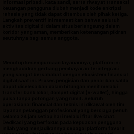
informasi pribadi, kata sandi, serta riwayat transaksi
keuangan pengguna diubah menjadi kode enkripsi
rahasia yang tidak dapat ditembus oleh pihak ketiga.
Langkah preventif ini memastikan bahwa seluruh
aktivitas digital di dalam situs berlangsung dalam
koridor yang aman, memberikan ketenangan pikiran
seutuhnya bagi semua anggota.
Menutup kesempurnaan layanannya, platform ini
menghadirkan gerbang pembayaran terintegrasi
yang sangat bersahabat dengan ekosistem finansial
digital saat ini. Proses pengisian dan penarikan saldo
dapat diselesaikan dalam hitungan menit melalui
transfer bank lokal, dompet digital (
e-wallet
), hingga
pulsa tanpa potongan yang rumit. Seluruh
operasional finansial dan teknis ini dikawal oleh tim
layanan pelanggan profesional yang bersiaga penuh
selama 24 jam setiap hari melalui fitur
live chat
.
Dedikasi yang berfokus pada kepuasan pengguna
inilah yang menjadikannya sebagai platform favorit