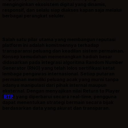
menginginkan ekosistem digital yang dinamis,
responsif, dan selalu siap diakses kapan saja melalui
berbagai perangkat seluler.
Salah satu pilar utama yang membangun reputasi
platform ini adalah komitmennya terhadap
transparansi peluang dan keadilan sistem permainan.
Konsep kemudahan memenangkan hadiah besar
didasarkan pada integrasi algoritma
Random Number
Generator
(RNG) yang telah lolos sertifikasi ketat
lembaga pengawas internasional. Setiap putaran
permainan memiliki peluang acak yang murni tanpa
adanya manipulasi dari pihak internal maupun
eksternal. Dengan menyajikan nilai
Return to Player
(
RTP
) yang diperbarui secara
real-time
, pengguna
dapat menentukan strategi bermain secara bijak
berdasarkan data yang akurat dan transparan.