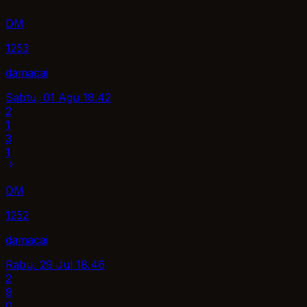
DM
1253
damacai
Sabtu, 01 Agu
18.42
2
1
3
1
DM
1252
damacai
Rabu, 29 Jul
18.46
2
9
0