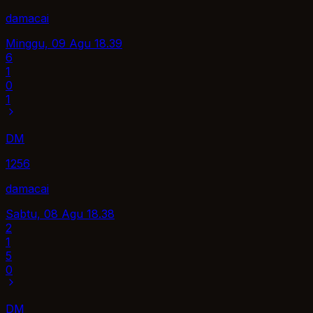
damacai
Minggu, 09 Agu
18.39
6
1
0
1
DM
1256
damacai
Sabtu, 08 Agu
18.38
2
1
5
0
DM