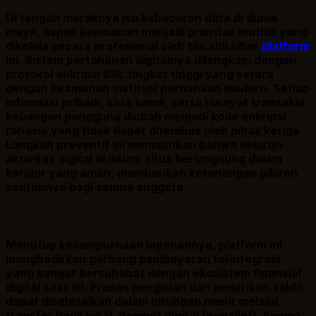
Di tengah maraknya isu kebocoran data di dunia
maya, aspek keamanan menjadi prioritas mutlak yang
dikelola secara profesional oleh tim ahli siber
platform
ini. Sistem pertahanan digitalnya dilengkapi dengan
protokol enkripsi SSL tingkat tinggi yang setara
dengan keamanan institusi perbankan modern. Setiap
informasi pribadi, kata sandi, serta riwayat transaksi
keuangan pengguna diubah menjadi kode enkripsi
rahasia yang tidak dapat ditembus oleh pihak ketiga.
Langkah preventif ini memastikan bahwa seluruh
aktivitas digital di dalam situs berlangsung dalam
koridor yang aman, memberikan ketenangan pikiran
seutuhnya bagi semua anggota.
Menutup kesempurnaan layanannya, platform ini
menghadirkan gerbang pembayaran terintegrasi
yang sangat bersahabat dengan ekosistem finansial
digital saat ini. Proses pengisian dan penarikan saldo
dapat diselesaikan dalam hitungan menit melalui
transfer bank lokal, dompet digital (
e-wallet
), hingga