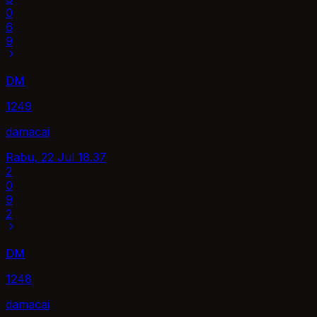
0
6
9
DM
1249
damacai
Rabu, 22 Jul
18.37
2
0
9
2
DM
1248
damacai