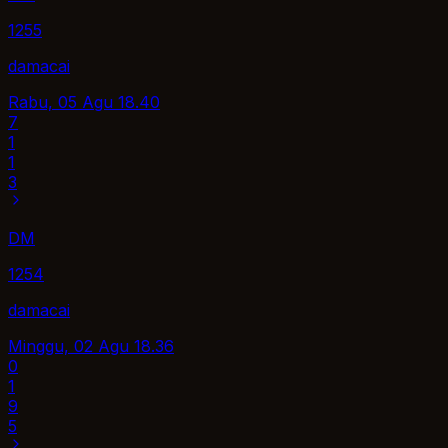
1255
damacai
Rabu, 05 Agu
18.40
7
1
1
3
DM
1254
damacai
Minggu, 02 Agu
18.36
0
1
9
5