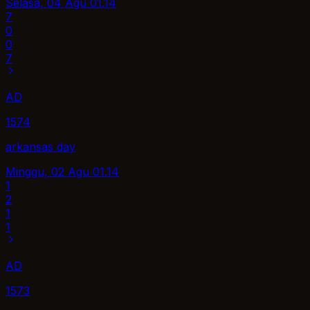
Selasa, 04 Agu
01.14
7
0
0
7
AD
1574
arkansas day
Minggu, 02 Agu
01.14
1
2
1
1
AD
1573