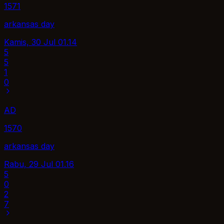
1571
arkansas day
Kamis, 30 Jul
01.14
5
5
1
0
AD
1570
arkansas day
Rabu, 29 Jul
01.16
5
0
2
7