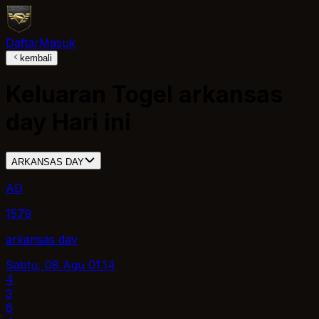
Daftar
Masuk
kembali
Keluaran Togel
arkansas
day
Hari ini
ARKANSAS DAY
AD
1579
arkansas day
Sabtu, 08 Agu
01.14
4
3
6