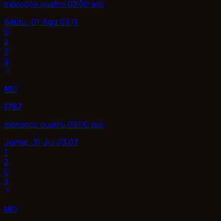
morocco quatro 03:00 wib
Sabtu, 01 Agu
03.11
6
2
7
9
MO
1787
morocco quatro 03:00 wib
Jumat, 31 Jul
03.07
1
2
0
3
MO