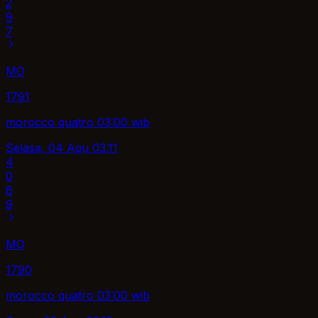
2
9
7
MO
1791
morocco quatro 03:00 wib
Selasa, 04 Agu
03.11
4
0
6
9
MO
1790
morocco quatro 03:00 wib