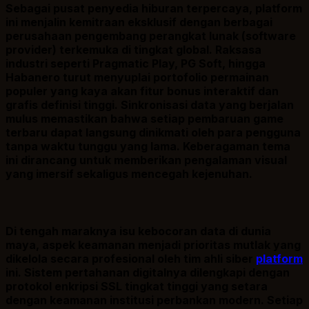
Sebagai pusat penyedia hiburan terpercaya, platform
ini menjalin kemitraan eksklusif dengan berbagai
perusahaan pengembang perangkat lunak (
software
provider
) terkemuka di tingkat global. Raksasa
industri seperti Pragmatic Play, PG Soft, hingga
Habanero turut menyuplai portofolio permainan
populer yang kaya akan fitur bonus interaktif dan
grafis definisi tinggi. Sinkronisasi data yang berjalan
mulus memastikan bahwa setiap pembaruan game
terbaru dapat langsung dinikmati oleh para pengguna
tanpa waktu tunggu yang lama. Keberagaman tema
ini dirancang untuk memberikan pengalaman visual
yang imersif sekaligus mencegah kejenuhan.
Di tengah maraknya isu kebocoran data di dunia
maya, aspek keamanan menjadi prioritas mutlak yang
dikelola secara profesional oleh tim ahli siber
platform
ini. Sistem pertahanan digitalnya dilengkapi dengan
protokol enkripsi SSL tingkat tinggi yang setara
dengan keamanan institusi perbankan modern. Setiap