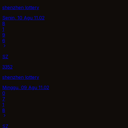
shenzhen lottery
Senin, 10 Agu
11.02
8
1
9
6
SZ
3352
shenzhen lottery
Minggu, 09 Agu
11.02
0
7
1
8
SZ