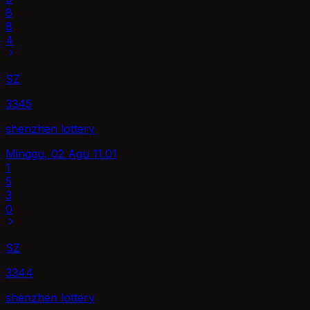
8
8
4
SZ
3345
shenzhen lottery
Minggu, 02 Agu
11.01
1
5
3
0
SZ
3344
shenzhen lottery