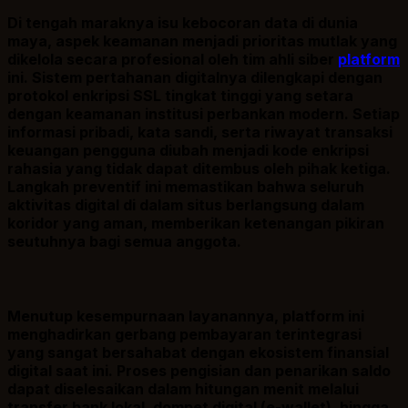
Di tengah maraknya isu kebocoran data di dunia
maya, aspek keamanan menjadi prioritas mutlak yang
dikelola secara profesional oleh tim ahli siber
platform
ini. Sistem pertahanan digitalnya dilengkapi dengan
protokol enkripsi SSL tingkat tinggi yang setara
dengan keamanan institusi perbankan modern. Setiap
informasi pribadi, kata sandi, serta riwayat transaksi
keuangan pengguna diubah menjadi kode enkripsi
rahasia yang tidak dapat ditembus oleh pihak ketiga.
Langkah preventif ini memastikan bahwa seluruh
aktivitas digital di dalam situs berlangsung dalam
koridor yang aman, memberikan ketenangan pikiran
seutuhnya bagi semua anggota.
Menutup kesempurnaan layanannya, platform ini
menghadirkan gerbang pembayaran terintegrasi
yang sangat bersahabat dengan ekosistem finansial
digital saat ini. Proses pengisian dan penarikan saldo
dapat diselesaikan dalam hitungan menit melalui
transfer bank lokal, dompet digital (
e-wallet
), hingga