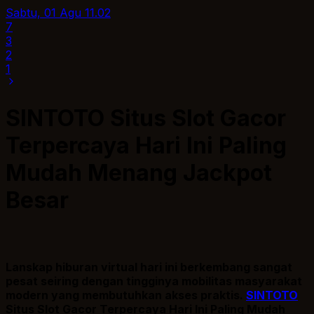
Sabtu, 01 Agu
11.02
7
3
2
1
SINTOTO Situs Slot Gacor
Terpercaya Hari Ini Paling
Mudah Menang Jackpot
Besar
Lanskap hiburan virtual hari ini berkembang sangat
pesat seiring dengan tingginya mobilitas masyarakat
modern yang membutuhkan akses praktis.
SINTOTO
Situs Slot Gacor Terpercaya Hari Ini Paling Mudah