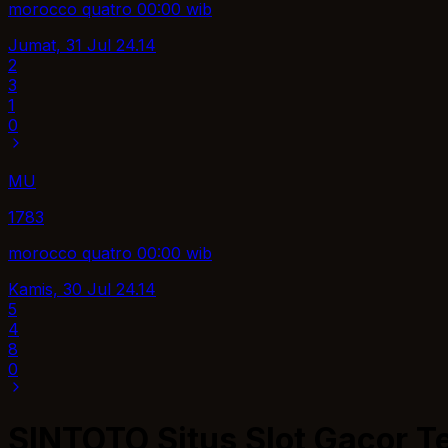
morocco quatro 00:00 wib
Jumat, 31 Jul
24.14
2
3
1
0
MU
1783
morocco quatro 00:00 wib
Kamis, 30 Jul
24.14
5
4
8
0
SINTOTO Situs Slot Gacor T