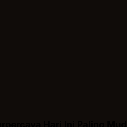
erpercaya Hari Ini Paling M