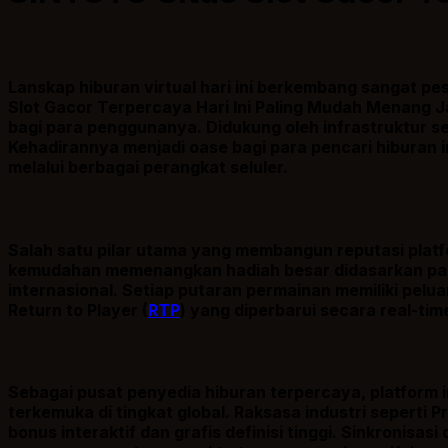
Lanskap hiburan virtual hari ini berkembang sangat p
Slot Gacor Terpercaya Hari Ini Paling Mudah Menang 
bagi para penggunanya. Didukung oleh infrastruktur se
Kehadirannya menjadi oase bagi para pencari hiburan in
melalui berbagai perangkat seluler.
Salah satu pilar utama yang membangun reputasi platf
kemudahan memenangkan hadiah besar didasarkan pad
internasional. Setiap putaran permainan memiliki pelu
Return to Player
(
RTP
) yang diperbarui secara
real-tim
Sebagai pusat penyedia hiburan terpercaya, platform 
terkemuka di tingkat global. Raksasa industri seperti 
bonus interaktif dan grafis definisi tinggi. Sinkroni