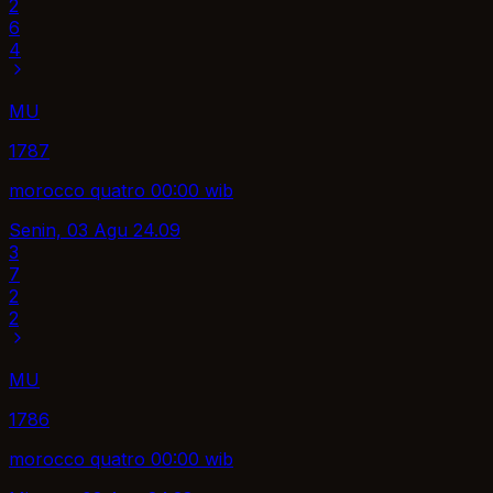
2
6
4
MU
1787
morocco quatro 00:00 wib
Senin, 03 Agu
24.09
3
7
2
2
MU
1786
morocco quatro 00:00 wib