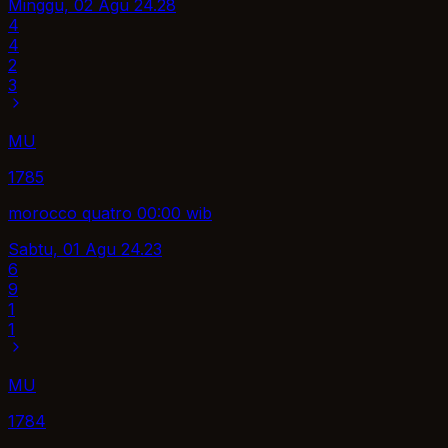
Minggu, 02 Agu
24.28
4
4
2
3
MU
1785
morocco quatro 00:00 wib
Sabtu, 01 Agu
24.23
6
9
1
1
MU
1784