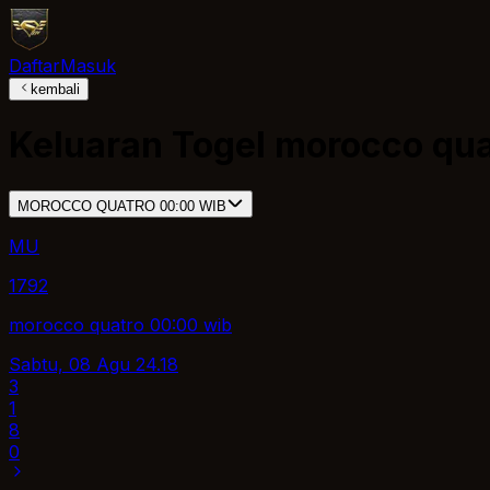
Daftar
Masuk
kembali
Keluaran Togel
morocco qua
MOROCCO QUATRO 00:00 WIB
MU
1792
morocco quatro 00:00 wib
Sabtu, 08 Agu
24.18
3
1
8
0