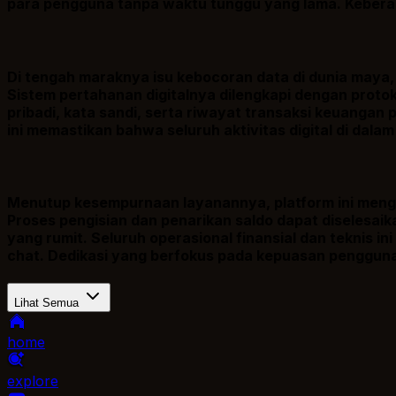
para pengguna tanpa waktu tunggu yang lama. Kebera
Di tengah maraknya isu kebocoran data di dunia maya, 
Sistem pertahanan digitalnya dilengkapi dengan protok
pribadi, kata sandi, serta riwayat transaksi keuangan
ini memastikan bahwa seluruh aktivitas digital di da
Menutup kesempurnaan layanannya, platform ini mengha
Proses pengisian dan penarikan saldo dapat diselesaika
yang rumit. Seluruh operasional finansial dan teknis in
chat
. Dedikasi yang berfokus pada kepuasan pengguna 
Lihat Semua
home
explore