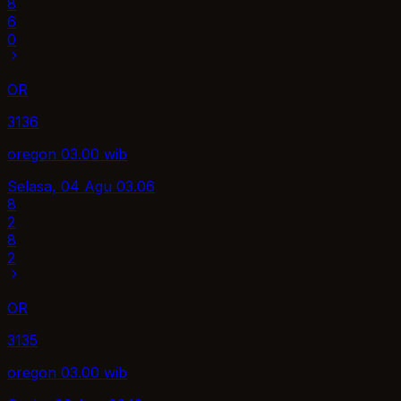
8
6
0
OR
3136
oregon 03.00 wib
Selasa, 04 Agu
03.06
8
2
8
2
OR
3135
oregon 03.00 wib