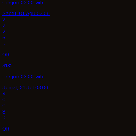
oregon 03.00 wib
Sabtu, 01 Agu
03.06
2
7
7
5
OR
3132
oregon 03.00 wib
Jumat, 31 Jul
03.06
4
0
0
8
OR