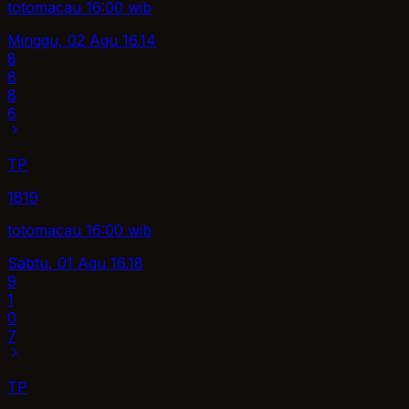
totomacau 16:00 wib
Minggu, 02 Agu
16.14
8
8
8
6
TP
1819
totomacau 16:00 wib
Sabtu, 01 Agu
16.18
9
1
0
7
TP