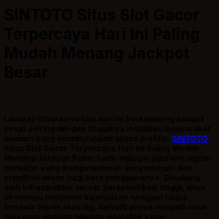
SINTOTO Situs Slot Gacor
Terpercaya Hari Ini Paling
Mudah Menang Jackpot
Besar
Lanskap hiburan virtual hari ini berkembang sangat
pesat seiring dengan tingginya mobilitas masyarakat
modern yang membutuhkan akses praktis.
SINTOTO
Situs Slot Gacor Terpercaya Hari Ini Paling Mudah
Menang Jackpot Besar
hadir sebagai platform digital
mutakhir yang mengutamakan kenyamanan dan
stabilitas akses bagi para penggunanya. Didukung
oleh infrastruktur server berspesifikasi tinggi, situs
ini mampu menjamin kelancaran navigasi tanpa
kendala teknis atau
lag
. Kehadirannya menjadi oase
bagi para pencari hiburan interaktif yang