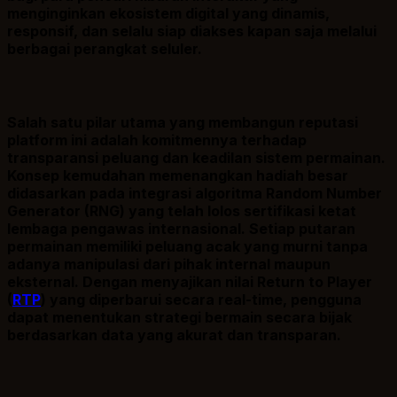
menginginkan ekosistem digital yang dinamis,
responsif, dan selalu siap diakses kapan saja melalui
berbagai perangkat seluler.
Salah satu pilar utama yang membangun reputasi
platform ini adalah komitmennya terhadap
transparansi peluang dan keadilan sistem permainan.
Konsep kemudahan memenangkan hadiah besar
didasarkan pada integrasi algoritma
Random Number
Generator
(RNG) yang telah lolos sertifikasi ketat
lembaga pengawas internasional. Setiap putaran
permainan memiliki peluang acak yang murni tanpa
adanya manipulasi dari pihak internal maupun
eksternal. Dengan menyajikan nilai
Return to Player
(
RTP
) yang diperbarui secara
real-time
, pengguna
dapat menentukan strategi bermain secara bijak
berdasarkan data yang akurat dan transparan.