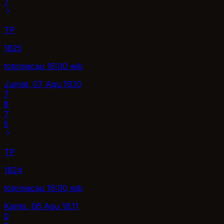
7
TP
1825
totomacau 16:00 wib
Jumat, 07 Agu
16.10
7
8
7
5
TP
1824
totomacau 16:00 wib
Kamis, 06 Agu
16.11
0