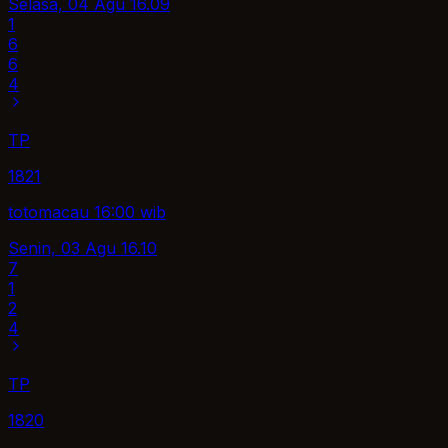
Selasa, 04 Agu
16.09
1
6
6
4
TP
1821
totomacau 16:00 wib
Senin, 03 Agu
16.10
7
1
2
4
TP
1820