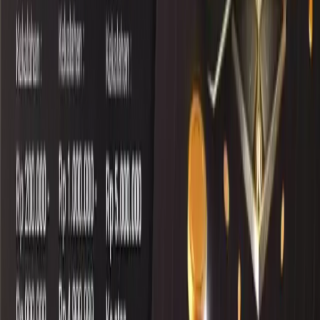
maya, aspek keamanan menjadi prioritas mutlak yang
dikelola secara profesional oleh tim ahli siber
platform
ini. Sistem pertahanan digitalnya dilengkapi dengan
protokol enkripsi SSL tingkat tinggi yang setara
dengan keamanan institusi perbankan modern. Setiap
informasi pribadi, kata sandi, serta riwayat transaksi
keuangan pengguna diubah menjadi kode enkripsi
rahasia yang tidak dapat ditembus oleh pihak ketiga.
Langkah preventif ini memastikan bahwa seluruh
aktivitas digital di dalam situs berlangsung dalam
koridor yang aman, memberikan ketenangan pikiran
seutuhnya bagi semua anggota.
Menutup kesempurnaan layanannya, platform ini
menghadirkan gerbang pembayaran terintegrasi
yang sangat bersahabat dengan ekosistem finansial
digital saat ini. Proses pengisian dan penarikan saldo
dapat diselesaikan dalam hitungan menit melalui
transfer bank lokal, dompet digital (
e-wallet
), hingga
pulsa tanpa potongan yang rumit. Seluruh