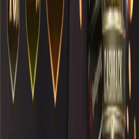
dapat menentukan strategi bermain secara bijak
berdasarkan data yang akurat dan transparan.
Sebagai pusat penyedia hiburan terpercaya, platform
ini menjalin kemitraan eksklusif dengan berbagai
perusahaan pengembang perangkat lunak (
software
provider
) terkemuka di tingkat global. Raksasa
industri seperti Pragmatic Play, PG Soft, hingga
Habanero turut menyuplai portofolio permainan
populer yang kaya akan fitur bonus interaktif dan
grafis definisi tinggi. Sinkronisasi data yang berjalan
mulus memastikan bahwa setiap pembaruan game
terbaru dapat langsung dinikmati oleh para pengguna
tanpa waktu tunggu yang lama. Keberagaman tema
ini dirancang untuk memberikan pengalaman visual
yang imersif sekaligus mencegah kejenuhan.
Di tengah maraknya isu kebocoran data di dunia