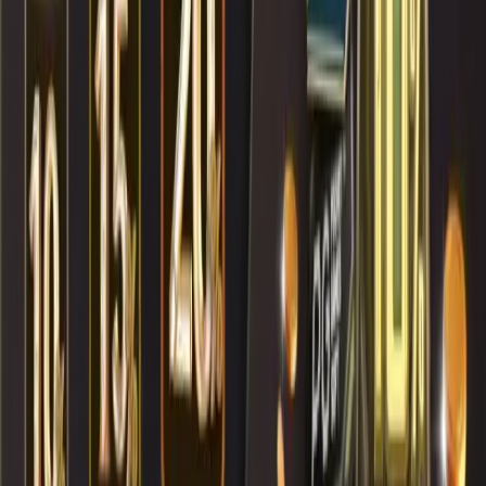
stabilitas akses bagi para penggunanya. Didukung
oleh infrastruktur server berspesifikasi tinggi, situs
ini mampu menjamin kelancaran navigasi tanpa
kendala teknis atau
lag
. Kehadirannya menjadi oase
bagi para pencari hiburan interaktif yang
menginginkan ekosistem digital yang dinamis,
responsif, dan selalu siap diakses kapan saja melalui
berbagai perangkat seluler.
Salah satu pilar utama yang membangun reputasi
platform ini adalah komitmennya terhadap
transparansi peluang dan keadilan sistem permainan.
Konsep kemudahan memenangkan hadiah besar
didasarkan pada integrasi algoritma
Random Number
Generator
(RNG) yang telah lolos sertifikasi ketat
lembaga pengawas internasional. Setiap putaran
permainan memiliki peluang acak yang murni tanpa
adanya manipulasi dari pihak internal maupun
eksternal. Dengan menyajikan nilai
Return to Player
(
RTP
) yang diperbarui secara
real-time
, pengguna