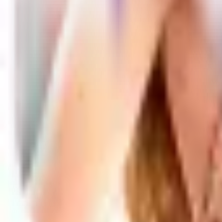
Return to Player
(
RTP
) yang diperbarui secara
real-tim
Sebagai pusat penyedia hiburan terpercaya, platform 
terkemuka di tingkat global. Raksasa industri seperti 
bonus interaktif dan grafis definisi tinggi. Sinkroni
para pengguna tanpa waktu tunggu yang lama. Kebera
Di tengah maraknya isu kebocoran data di dunia maya, 
Sistem pertahanan digitalnya dilengkapi dengan protok
pribadi, kata sandi, serta riwayat transaksi keuangan
ini memastikan bahwa seluruh aktivitas digital di da
Menutup kesempurnaan layanannya, platform ini mengha
Proses pengisian dan penarikan saldo dapat diselesaika
yang rumit. Seluruh operasional finansial dan teknis in
chat
. Dedikasi yang berfokus pada kepuasan pengguna 