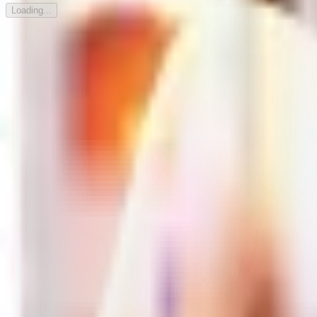
Loading...
24
/
156
Game
Page
1
of
7
SINTOTO Situs Slot Gacor T
Lanskap hiburan virtual hari ini berkembang sangat p
Slot Gacor Terpercaya Hari Ini Paling Mudah Menang 
bagi para penggunanya. Didukung oleh infrastruktur se
Kehadirannya menjadi oase bagi para pencari hiburan in
melalui berbagai perangkat seluler.
Salah satu pilar utama yang membangun reputasi platf
kemudahan memenangkan hadiah besar didasarkan pad
internasional. Setiap putaran permainan memiliki pelu