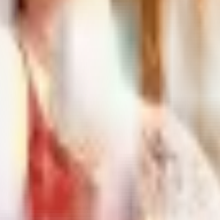
erpercaya Hari Ini Paling M
esat seiring dengan tingginya mobilitas masyarakat mo
Jackpot Besar
hadir sebagai platform digital mutakhir 
rver berspesifikasi tinggi, situs ini mampu menjamin ke
teraktif yang menginginkan ekosistem digital yang dinam
orm ini adalah komitmennya terhadap transparansi pelu
a integrasi algoritma
Random Number Generator
(RNG) 
ang acak yang murni tanpa adanya manipulasi dari pihak 