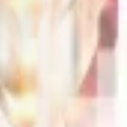
udah Menang Jackpot Besar
dern yang membutuhkan akses praktis.
SINTOTO
Situs
yang mengutamakan kenyamanan dan stabilitas akses
lancaran navigasi tanpa kendala teknis atau
lag
.
is, responsif, dan selalu siap diakses kapan saja
ang dan keadilan sistem permainan. Konsep
yang telah lolos sertifikasi ketat lembaga pengawas
internal maupun eksternal. Dengan menyajikan nilai