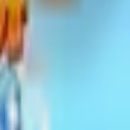
embaruan game terbaru dapat langsung dinikmati oleh
 visual yang imersif sekaligus mencegah kejenuhan.
ecara profesional oleh tim ahli siber
platform
ini.
anan institusi perbankan modern. Setiap informasi
ak dapat ditembus oleh pihak ketiga. Langkah preventif
kan ketenangan pikiran seutuhnya bagi semua anggota.
rsahabat dengan ekosistem finansial digital saat ini.
et digital (
e-wallet
), hingga pulsa tanpa potongan
rsiaga penuh selama 24 jam setiap hari melalui fitur
live
g terus direkomendasikan di mesin pencari.