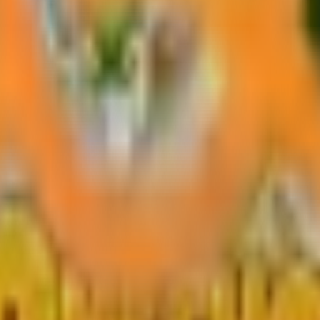
erpercaya Hari Ini Paling M
esat seiring dengan tingginya mobilitas masyarakat mo
Jackpot Besar
hadir sebagai platform digital mutakhir 
rver berspesifikasi tinggi, situs ini mampu menjamin ke
teraktif yang menginginkan ekosistem digital yang dinam
orm ini adalah komitmennya terhadap transparansi pelu
a integrasi algoritma
Random Number Generator
(RNG) 
ang acak yang murni tanpa adanya manipulasi dari pihak 
e
, pengguna dapat menentukan strategi bermain secara 
ini menjalin kemitraan eksklusif dengan berbagai peru
Pragmatic Play, PG Soft, hingga Habanero turut menyupla