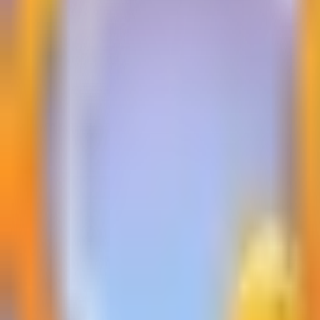
Alien Hunter
Spade Gaming
Zombie Party
Spade Gaming
Fishing YiLuFa
JDB
Fishing Disco
JDB
Dragon master
JDB
CaiShen Fishing
JDB
All-star Fishing
Jili
Happy Fishing
Jili
Jack Pot Fishing
Jili
Mega Fishing
Jili
Dinosaur Tycoon II
Jili
Boom Legend
Jili
Dragon Fortune
Jili
Dinosaur Tycoon
Jili
Bombing Fishing
Jili
Royal Fishing
Jili
Hero Fishing
CQ9
Oneshot Fishing
CQ9
21
/
21
Game
Page
1
of
1