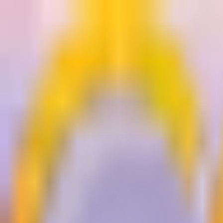
Daftar
Masuk
casino
Cari Permainan
world cup 2026
crazy time
fury of anubis
lightning baccarat
duck hunters
crash game
for you
slot
live casino
4
arcade
fishing
2603
635
104
21
Provider :
All
Five Dragons Fishing
JDB
Fishing War
Spade Gaming
Fishing God
Spade Gaming