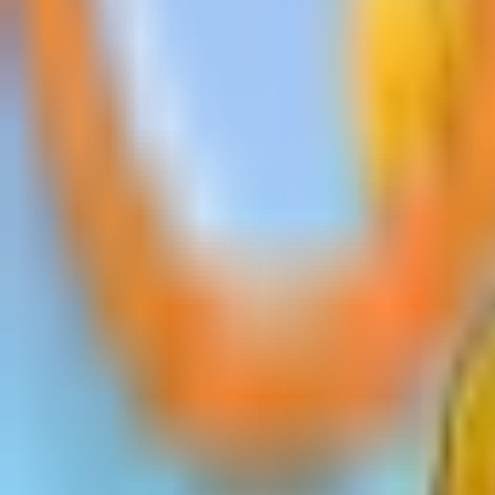
SINTOTO Situs Slot Gacor T
Lanskap hiburan virtual hari ini berkembang sangat p
Slot Gacor Terpercaya Hari Ini Paling Mudah Menang 
bagi para penggunanya. Didukung oleh infrastruktur se
Kehadirannya menjadi oase bagi para pencari hiburan in
melalui berbagai perangkat seluler.
Salah satu pilar utama yang membangun reputasi platf
kemudahan memenangkan hadiah besar didasarkan pad
internasional. Setiap putaran permainan memiliki pelu
Return to Player
(
RTP
) yang diperbarui secara
real-tim
Sebagai pusat penyedia hiburan terpercaya, platform 
terkemuka di tingkat global. Raksasa industri seperti 