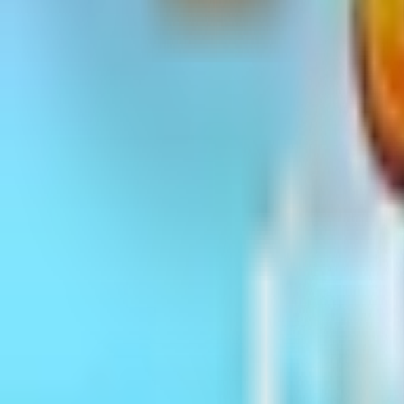
bonus interaktif dan grafis definisi tinggi. Sinkroni
para pengguna tanpa waktu tunggu yang lama. Kebera
Di tengah maraknya isu kebocoran data di dunia maya, 
Sistem pertahanan digitalnya dilengkapi dengan protok
pribadi, kata sandi, serta riwayat transaksi keuangan
ini memastikan bahwa seluruh aktivitas digital di da
Menutup kesempurnaan layanannya, platform ini mengha
Proses pengisian dan penarikan saldo dapat diselesaika
yang rumit. Seluruh operasional finansial dan teknis in
chat
. Dedikasi yang berfokus pada kepuasan pengguna 
Lihat Semua
home