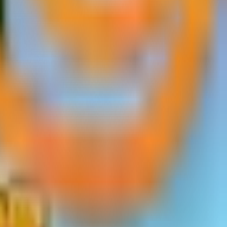
udah Menang Jackpot Besar
dern yang membutuhkan akses praktis.
SINTOTO
Situs
yang mengutamakan kenyamanan dan stabilitas akses
lancaran navigasi tanpa kendala teknis atau
lag
.
is, responsif, dan selalu siap diakses kapan saja
ang dan keadilan sistem permainan. Konsep
yang telah lolos sertifikasi ketat lembaga pengawas
internal maupun eksternal. Dengan menyajikan nilai
bijak berdasarkan data yang akurat dan transparan.
sahaan pengembang perangkat lunak (
software provider
)
i portofolio permainan populer yang kaya akan fitur