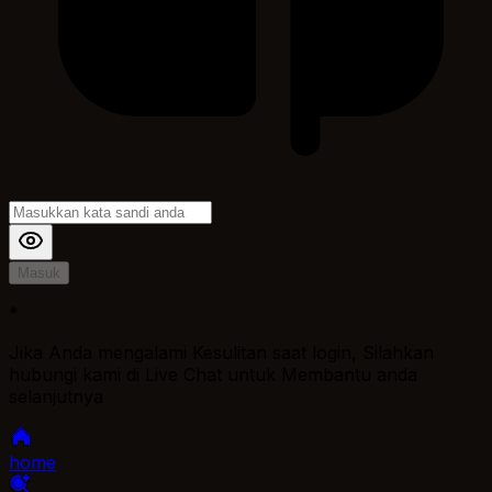
Masuk
*
Jika Anda mengalami Kesulitan saat login, Silahkan
hubungi kami di Live Chat untuk Membantu anda
selanjutnya
home