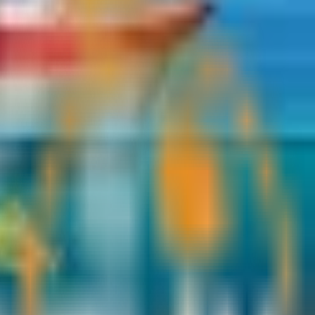
udah Menang Jackpot Besar
dern yang membutuhkan akses praktis.
SINTOTO
Situs
yang mengutamakan kenyamanan dan stabilitas akses
lancaran navigasi tanpa kendala teknis atau
lag
.
is, responsif, dan selalu siap diakses kapan saja
ang dan keadilan sistem permainan. Konsep
yang telah lolos sertifikasi ketat lembaga pengawas
internal maupun eksternal. Dengan menyajikan nilai