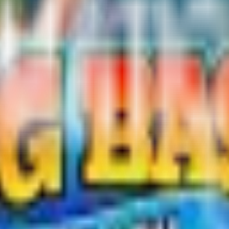
e
, pengguna dapat menentukan strategi bermain secara 
ini menjalin kemitraan eksklusif dengan berbagai peru
Pragmatic Play, PG Soft, hingga Habanero turut menyupla
sasi data yang berjalan mulus memastikan bahwa setiap p
gaman tema ini dirancang untuk memberikan pengalaman
aspek keamanan menjadi prioritas mutlak yang dikelola s
ol enkripsi SSL tingkat tinggi yang setara dengan keam
 pengguna diubah menjadi kode enkripsi rahasia yang tid
lam situs berlangsung dalam koridor yang aman, memberi
dirkan gerbang pembayaran terintegrasi yang sangat be
n dalam hitungan menit melalui transfer bank lokal, domp
i dikawal oleh tim layanan pelanggan profesional yang be
inilah yang menjadikannya sebagai platform favorit yan