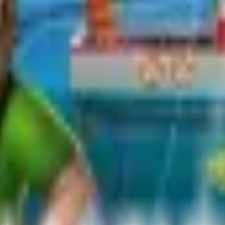
erpercaya Hari Ini Paling M
esat seiring dengan tingginya mobilitas masyarakat mo
Jackpot Besar
hadir sebagai platform digital mutakhir 
rver berspesifikasi tinggi, situs ini mampu menjamin ke
teraktif yang menginginkan ekosistem digital yang dinam
orm ini adalah komitmennya terhadap transparansi pelu
a integrasi algoritma
Random Number Generator
(RNG) 
ang acak yang murni tanpa adanya manipulasi dari pihak 