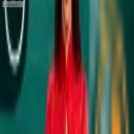
Loading...
24
/
635
Game
Page
1
of
27
SINTOTO Situs Slot Gacor
Terpercaya Hari Ini Paling
Mudah Menang Jackpot
Besar
Lanskap hiburan virtual hari ini berkembang sangat
pesat seiring dengan tingginya mobilitas masyarakat
modern yang membutuhkan akses praktis.
SINTOTO
Situs Slot Gacor Terpercaya Hari Ini Paling Mudah
Menang Jackpot Besar
hadir sebagai platform digital