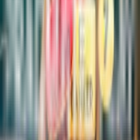
(
RTP
) yang diperbarui secara
real-time
, pengguna
dapat menentukan strategi bermain secara bijak
berdasarkan data yang akurat dan transparan.
Sebagai pusat penyedia hiburan terpercaya, platform
ini menjalin kemitraan eksklusif dengan berbagai
perusahaan pengembang perangkat lunak (
software
provider
) terkemuka di tingkat global. Raksasa
industri seperti Pragmatic Play, PG Soft, hingga
Habanero turut menyuplai portofolio permainan
populer yang kaya akan fitur bonus interaktif dan
grafis definisi tinggi. Sinkronisasi data yang berjalan
mulus memastikan bahwa setiap pembaruan game
terbaru dapat langsung dinikmati oleh para pengguna
tanpa waktu tunggu yang lama. Keberagaman tema
ini dirancang untuk memberikan pengalaman visual
yang imersif sekaligus mencegah kejenuhan.