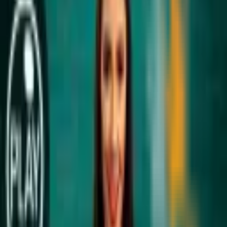
Chinese Speed Baccarat 1
Pragmatic Play
Chinese Speed Baccarat 2
Pragmatic Play
Sweet Bonanza CandyLand
Pragmatic Play
Mega Roulette
Pragmatic Play
Spaceman
Pragmatic Play
Mega Wheel
Pragmatic Play
Korean Speed Baccarat 1
Pragmatic Play
Roulette Macao
Pragmatic Play
Money Time
Pragmatic Play
Roulette 1
Pragmatic Play
Baccarat 2
Pragmatic Play
Baccarat 1
Pragmatic Play
Speed Baccarat 1
Pragmatic Play
Dragon Tiger
Pragmatic Play
Auto Roulette
Pragmatic Play
SicBo
SBOBET
Sic Bo
Jili
Italian Roulette
Pragmatic Play
Indonesian Mega Sic Bo
Pragmatic Play
Roulette
SBOBET
Speed Baccarat 2
Pragmatic Play
Turkish Roulette
Pragmatic Play
Baccarat 7
Pragmatic Play