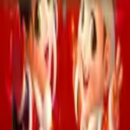
(
RTP
) yang diperbarui secara
real-time
, pengguna
dapat menentukan strategi bermain secara bijak
berdasarkan data yang akurat dan transparan.
Sebagai pusat penyedia hiburan terpercaya, platform
ini menjalin kemitraan eksklusif dengan berbagai
perusahaan pengembang perangkat lunak (
software
provider
) terkemuka di tingkat global. Raksasa
industri seperti Pragmatic Play, PG Soft, hingga
Habanero turut menyuplai portofolio permainan
populer yang kaya akan fitur bonus interaktif dan
grafis definisi tinggi. Sinkronisasi data yang berjalan
mulus memastikan bahwa setiap pembaruan game
terbaru dapat langsung dinikmati oleh para pengguna
tanpa waktu tunggu yang lama. Keberagaman tema
ini dirancang untuk memberikan pengalaman visual
yang imersif sekaligus mencegah kejenuhan.