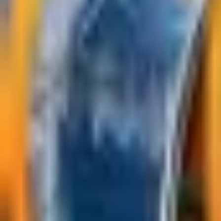
Dragon Koi
CQ9
Hot DJ
CQ9
Coin Spinner
CQ9
Football Fever M
CQ9
Myeong-ryang
CQ9
Jump Higher
CQ9
Thor
CQ9
Fire Queen
CQ9
So Sweet
CQ9
Chameleon
CQ9
Treasure Bowl
CQ9
Rave Jump
CQ9
Fa Cai Shen
CQ9
Golden Eggs
CQ9
Zeus
CQ9
Gu Gu Gu 2
CQ9
The Beast War
CQ9
Jump High
CQ9
Da Hong Zhong
CQ9
Da Fa Cai
CQ9
Good Fortune
CQ9
All Wilds
CQ9
God of War
CQ9