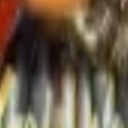
e
, pengguna dapat menentukan strategi bermain secara 
ini menjalin kemitraan eksklusif dengan berbagai peru
Pragmatic Play, PG Soft, hingga Habanero turut menyupla
sasi data yang berjalan mulus memastikan bahwa setiap p
gaman tema ini dirancang untuk memberikan pengalaman
aspek keamanan menjadi prioritas mutlak yang dikelola s
ol enkripsi SSL tingkat tinggi yang setara dengan keam
 pengguna diubah menjadi kode enkripsi rahasia yang tid
lam situs berlangsung dalam koridor yang aman, memberi
dirkan gerbang pembayaran terintegrasi yang sangat be
n dalam hitungan menit melalui transfer bank lokal, domp
i dikawal oleh tim layanan pelanggan profesional yang be
inilah yang menjadikannya sebagai platform favorit yan