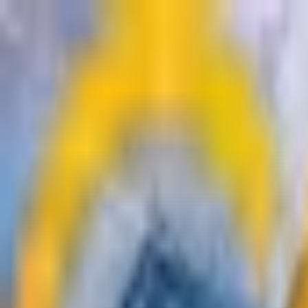
Daftar
Masuk
casino
Cari Permainan
crazy time
lightning baccarat
lightning roulette
super sic bo
plinko+
crash game
for you
slot
live casino
4
arcade
fishing
2603
635
104
21
Provider :
CQ9
Filter :
TERKENAL
Football Fever
CQ9