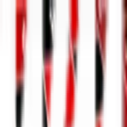
Daftar
Masuk
casino
Cari Permainan
super sic bo
fire in the hole 3
plinko+
duck hunters
lightning baccarat
crash game
for you
slot
live casino
4
arcade
fishing
2603
635
104
21
Provider :
World Match
Filter :
TERKENAL
American Roulette -Privee
World Match