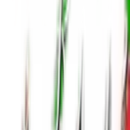
Lanskap hiburan virtual hari ini berkembang sangat
pesat seiring dengan tingginya mobilitas masyarakat
modern yang membutuhkan akses praktis.
SINTOTO
Situs Slot Gacor Terpercaya Hari Ini Paling Mudah
Menang Jackpot Besar
hadir sebagai platform digital
mutakhir yang mengutamakan kenyamanan dan
stabilitas akses bagi para penggunanya. Didukung
oleh infrastruktur server berspesifikasi tinggi, situs
ini mampu menjamin kelancaran navigasi tanpa
kendala teknis atau
lag
. Kehadirannya menjadi oase
bagi para pencari hiburan interaktif yang
menginginkan ekosistem digital yang dinamis,
responsif, dan selalu siap diakses kapan saja melalui
berbagai perangkat seluler.
Salah satu pilar utama yang membangun reputasi
platform ini adalah komitmennya terhadap
transparansi peluang dan keadilan sistem permainan.
Konsep kemudahan memenangkan hadiah besar