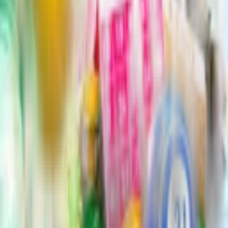
Di tengah maraknya isu kebocoran data di dunia
maya, aspek keamanan menjadi prioritas mutlak yang
dikelola secara profesional oleh tim ahli siber
platform
ini. Sistem pertahanan digitalnya dilengkapi dengan
protokol enkripsi SSL tingkat tinggi yang setara
dengan keamanan institusi perbankan modern. Setiap
informasi pribadi, kata sandi, serta riwayat transaksi
keuangan pengguna diubah menjadi kode enkripsi
rahasia yang tidak dapat ditembus oleh pihak ketiga.
Langkah preventif ini memastikan bahwa seluruh
aktivitas digital di dalam situs berlangsung dalam
koridor yang aman, memberikan ketenangan pikiran
seutuhnya bagi semua anggota.
Menutup kesempurnaan layanannya, platform ini
menghadirkan gerbang pembayaran terintegrasi
yang sangat bersahabat dengan ekosistem finansial
digital saat ini. Proses pengisian dan penarikan saldo
dapat diselesaikan dalam hitungan menit melalui
transfer bank lokal, dompet digital (
e-wallet
), hingga