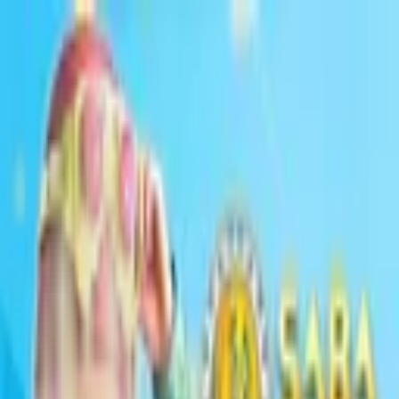
Daftar
Masuk
casino
Cari Permainan
plinko+
super sic bo
lightning baccarat
clash of clans super rich
lightning roulette
crash game
for you
slot
live casino
4
arcade
fishing
2603
635
104
21
Provider :
Saba
Filter :
TERKENAL
Table Game
Saba