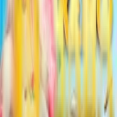
mutakhir yang mengutamakan kenyamanan dan
stabilitas akses bagi para penggunanya. Didukung
oleh infrastruktur server berspesifikasi tinggi, situs
ini mampu menjamin kelancaran navigasi tanpa
kendala teknis atau
lag
. Kehadirannya menjadi oase
bagi para pencari hiburan interaktif yang
menginginkan ekosistem digital yang dinamis,
responsif, dan selalu siap diakses kapan saja melalui
berbagai perangkat seluler.
Salah satu pilar utama yang membangun reputasi
platform ini adalah komitmennya terhadap
transparansi peluang dan keadilan sistem permainan.
Konsep kemudahan memenangkan hadiah besar
didasarkan pada integrasi algoritma
Random Number
Generator
(RNG) yang telah lolos sertifikasi ketat
lembaga pengawas internasional. Setiap putaran
permainan memiliki peluang acak yang murni tanpa
adanya manipulasi dari pihak internal maupun
eksternal. Dengan menyajikan nilai
Return to Player