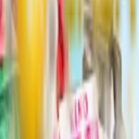
(
RTP
) yang diperbarui secara
real-time
, pengguna
dapat menentukan strategi bermain secara bijak
berdasarkan data yang akurat dan transparan.
Sebagai pusat penyedia hiburan terpercaya, platform
ini menjalin kemitraan eksklusif dengan berbagai
perusahaan pengembang perangkat lunak (
software
provider
) terkemuka di tingkat global. Raksasa
industri seperti Pragmatic Play, PG Soft, hingga
Habanero turut menyuplai portofolio permainan
populer yang kaya akan fitur bonus interaktif dan
grafis definisi tinggi. Sinkronisasi data yang berjalan
mulus memastikan bahwa setiap pembaruan game
terbaru dapat langsung dinikmati oleh para pengguna
tanpa waktu tunggu yang lama. Keberagaman tema
ini dirancang untuk memberikan pengalaman visual
yang imersif sekaligus mencegah kejenuhan.