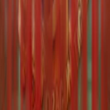
(
RTP
) yang diperbarui secara
real-time
, pengguna
dapat menentukan strategi bermain secara bijak
berdasarkan data yang akurat dan transparan.
Sebagai pusat penyedia hiburan terpercaya, platform
ini menjalin kemitraan eksklusif dengan berbagai
perusahaan pengembang perangkat lunak (
software
provider
) terkemuka di tingkat global. Raksasa
industri seperti Pragmatic Play, PG Soft, hingga
Habanero turut menyuplai portofolio permainan
populer yang kaya akan fitur bonus interaktif dan
grafis definisi tinggi. Sinkronisasi data yang berjalan
mulus memastikan bahwa setiap pembaruan game
terbaru dapat langsung dinikmati oleh para pengguna
tanpa waktu tunggu yang lama. Keberagaman tema
ini dirancang untuk memberikan pengalaman visual
yang imersif sekaligus mencegah kejenuhan.