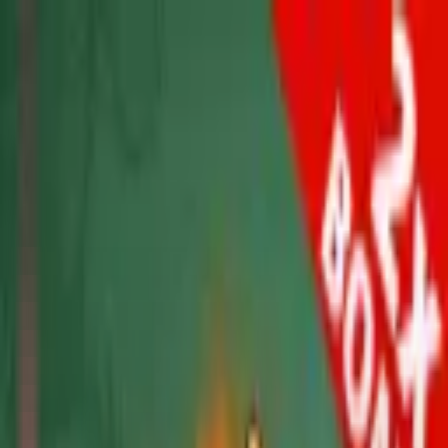
Daftar
Masuk
casino
Cari Permainan
all stars - world cup 2026
clash of clans super rich
duck hunters
world cup 2026
plinko+
crash game
for you
slot
live casino
4
arcade
fishing
2603
635
104
21
Provider :
Queen Maker
Filter :
TERKENAL
Fan Tan 2
Queen Maker