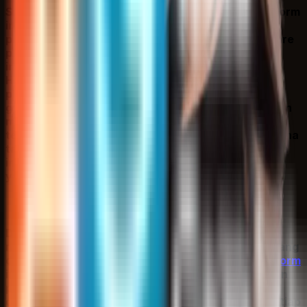
Sebagai pusat penyedia hiburan terpercaya, platform
ini menjalin kemitraan eksklusif dengan berbagai
perusahaan pengembang perangkat lunak (
software
provider
) terkemuka di tingkat global. Raksasa
industri seperti Pragmatic Play, PG Soft, hingga
Habanero turut menyuplai portofolio permainan
populer yang kaya akan fitur bonus interaktif dan
grafis definisi tinggi. Sinkronisasi data yang berjalan
mulus memastikan bahwa setiap pembaruan game
terbaru dapat langsung dinikmati oleh para pengguna
tanpa waktu tunggu yang lama. Keberagaman tema
ini dirancang untuk memberikan pengalaman visual
yang imersif sekaligus mencegah kejenuhan.
Di tengah maraknya isu kebocoran data di dunia
maya, aspek keamanan menjadi prioritas mutlak yang
dikelola secara profesional oleh tim ahli siber
platform
ini. Sistem pertahanan digitalnya dilengkapi dengan
protokol enkripsi SSL tingkat tinggi yang setara
dengan keamanan institusi perbankan modern. Setiap