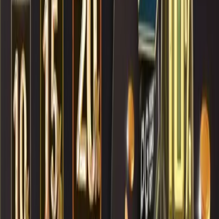
Menang Jackpot Besar
hadir sebagai platform digital
mutakhir yang mengutamakan kenyamanan dan
stabilitas akses bagi para penggunanya. Didukung
oleh infrastruktur server berspesifikasi tinggi, situs
ini mampu menjamin kelancaran navigasi tanpa
kendala teknis atau
lag
. Kehadirannya menjadi oase
bagi para pencari hiburan interaktif yang
menginginkan ekosistem digital yang dinamis,
responsif, dan selalu siap diakses kapan saja melalui
berbagai perangkat seluler.
Salah satu pilar utama yang membangun reputasi
platform ini adalah komitmennya terhadap
transparansi peluang dan keadilan sistem permainan.
Konsep kemudahan memenangkan hadiah besar
didasarkan pada integrasi algoritma
Random Number
Generator
(RNG) yang telah lolos sertifikasi ketat
lembaga pengawas internasional. Setiap putaran
permainan memiliki peluang acak yang murni tanpa
adanya manipulasi dari pihak internal maupun