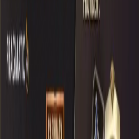
Cashback yang diterima bisa langsung
ditarik
(withdraw)
atau digunakan kembali untuk bermain.
Promo dapat berubah sewaktu-waktu tanpa
pemberitahuan sebelumnya.
Semua keputusan dari pihak
LXGROUP bersifat
final dan tidak dapat diganggu gugat
.
Cashback tidak berlaku untuk
Safety
Bet
dan
Cashback Hunter
.
Jika terindikasi adanya kecurangan seperti Safety
Bet atau Cashback Hunter , saldo akan hangus
dan akun akan diblokir permanen beserta saldo di
dalamnya.
Klaim cashback hanya dapat dilakukan pada
periode pembagian yang ditentukan dan paling
lambat 7 hari setelah periode tersebut berakhir
Catatan:
Apabila pada periode pembagian cashback Anda
tidak menerima bonus, artinya jumlah
kekalahan
belum mencapai minimal Rp200.000
.
Perhitungan cashback dihitung dari
jumlah
taruhan yang dimainkan, bukan dari nominal