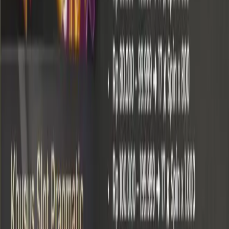
Di tengah maraknya isu kebocoran data di dunia
maya, aspek keamanan menjadi prioritas mutlak yang
dikelola secara profesional oleh tim ahli siber
platform
ini. Sistem pertahanan digitalnya dilengkapi dengan
protokol enkripsi SSL tingkat tinggi yang setara
dengan keamanan institusi perbankan modern. Setiap
informasi pribadi, kata sandi, serta riwayat transaksi
keuangan pengguna diubah menjadi kode enkripsi
rahasia yang tidak dapat ditembus oleh pihak ketiga.
Langkah preventif ini memastikan bahwa seluruh
aktivitas digital di dalam situs berlangsung dalam
koridor yang aman, memberikan ketenangan pikiran
seutuhnya bagi semua anggota.
Menutup kesempurnaan layanannya, platform ini
menghadirkan gerbang pembayaran terintegrasi
yang sangat bersahabat dengan ekosistem finansial