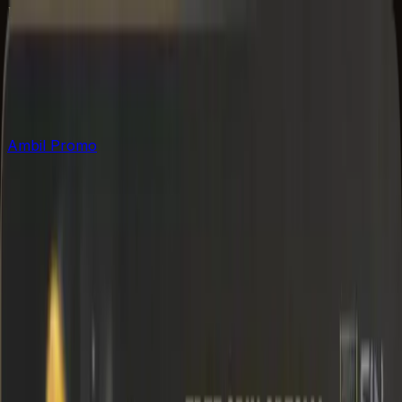
Daftar
Masuk
kembali
Detail Promosi
Ambil Promo
🎰✨ FREE SPIN 17✘ SPESIAL PRAGMATIC! ✨🎰
Khusus untuk semua member baru & lama!
Nikmati 17x Putaran Gratis hanya dengan deposit
minimal Rp40.000!
🔻 Syarat & Ketentuan: