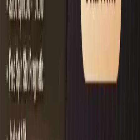
informasi pribadi, kata sandi, serta riwayat transaksi
keuangan pengguna diubah menjadi kode enkripsi
rahasia yang tidak dapat ditembus oleh pihak ketiga.
Langkah preventif ini memastikan bahwa seluruh
aktivitas digital di dalam situs berlangsung dalam
koridor yang aman, memberikan ketenangan pikiran
seutuhnya bagi semua anggota.
Menutup kesempurnaan layanannya, platform ini
menghadirkan gerbang pembayaran terintegrasi
yang sangat bersahabat dengan ekosistem finansial
digital saat ini. Proses pengisian dan penarikan saldo
dapat diselesaikan dalam hitungan menit melalui
transfer bank lokal, dompet digital (
e-wallet
), hingga
pulsa tanpa potongan yang rumit. Seluruh
operasional finansial dan teknis ini dikawal oleh tim
layanan pelanggan profesional yang bersiaga penuh
selama 24 jam setiap hari melalui fitur
live chat
.
Dedikasi yang berfokus pada kepuasan pengguna
inilah yang menjadikannya sebagai platform favorit
yang terus direkomendasikan di mesin pencari.