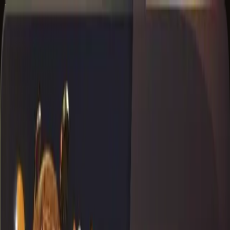
Daftar
Masuk
kembali
Detail Promosi
🎡 LUCKYSPIN!! RODA BONUS MINGGUAN – KLAIM
SENDIRI, SPIN SENDIRI, CUAN SENDIRI!
📌 Sudahkah deposit minggu ini? Saatnya ambil
kesempatan dapetin bonus seru dari Roda
Keberuntungan!
🎁 HADIAH ACAK MULAI DARI:
• Saldo Rp 10.000 – Rp 100.000
• Free Spin SLOT PRAGMATIC ( Stake 1000 )