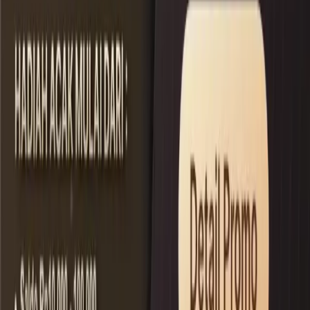
Sebagai pusat penyedia hiburan terpercaya, platform
ini menjalin kemitraan eksklusif dengan berbagai
perusahaan pengembang perangkat lunak (
software
provider
) terkemuka di tingkat global. Raksasa
industri seperti Pragmatic Play, PG Soft, hingga
Habanero turut menyuplai portofolio permainan
populer yang kaya akan fitur bonus interaktif dan
grafis definisi tinggi. Sinkronisasi data yang berjalan
mulus memastikan bahwa setiap pembaruan game
terbaru dapat langsung dinikmati oleh para pengguna
tanpa waktu tunggu yang lama. Keberagaman tema
ini dirancang untuk memberikan pengalaman visual
yang imersif sekaligus mencegah kejenuhan.
Di tengah maraknya isu kebocoran data di dunia
maya, aspek keamanan menjadi prioritas mutlak yang
dikelola secara profesional oleh tim ahli siber
platform
ini. Sistem pertahanan digitalnya dilengkapi dengan
protokol enkripsi SSL tingkat tinggi yang setara
dengan keamanan institusi perbankan modern. Setiap