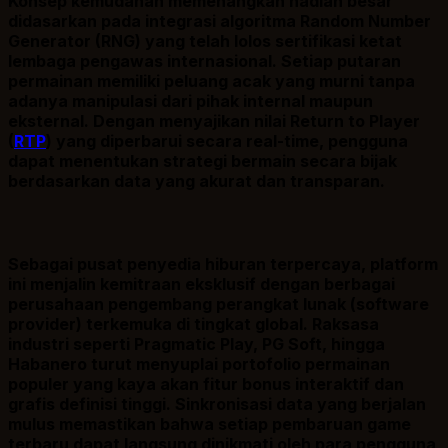
Konsep kemudahan memenangkan hadiah besar
didasarkan pada integrasi algoritma
Random Number
Generator
(RNG) yang telah lolos sertifikasi ketat
lembaga pengawas internasional. Setiap putaran
permainan memiliki peluang acak yang murni tanpa
adanya manipulasi dari pihak internal maupun
eksternal. Dengan menyajikan nilai
Return to Player
(
RTP
) yang diperbarui secara
real-time
, pengguna
dapat menentukan strategi bermain secara bijak
berdasarkan data yang akurat dan transparan.
Sebagai pusat penyedia hiburan terpercaya, platform
ini menjalin kemitraan eksklusif dengan berbagai
perusahaan pengembang perangkat lunak (
software
provider
) terkemuka di tingkat global. Raksasa
industri seperti Pragmatic Play, PG Soft, hingga
Habanero turut menyuplai portofolio permainan
populer yang kaya akan fitur bonus interaktif dan
grafis definisi tinggi. Sinkronisasi data yang berjalan
mulus memastikan bahwa setiap pembaruan game
terbaru dapat langsung dinikmati oleh para pengguna