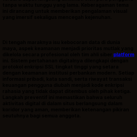
tanpa waktu tunggu yang lama. Keberagaman tema
ini dirancang untuk memberikan pengalaman visual
yang imersif sekaligus mencegah kejenuhan.
Di tengah maraknya isu kebocoran data di dunia
maya, aspek keamanan menjadi prioritas mutlak yang
dikelola secara profesional oleh tim ahli siber
platform
ini. Sistem pertahanan digitalnya dilengkapi dengan
protokol enkripsi SSL tingkat tinggi yang setara
dengan keamanan institusi perbankan modern. Setiap
informasi pribadi, kata sandi, serta riwayat transaksi
keuangan pengguna diubah menjadi kode enkripsi
rahasia yang tidak dapat ditembus oleh pihak ketiga.
Langkah preventif ini memastikan bahwa seluruh
aktivitas digital di dalam situs berlangsung dalam
koridor yang aman, memberikan ketenangan pikiran
seutuhnya bagi semua anggota.