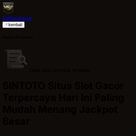
Daftar
Masuk
kembali
Detail Promosi
Tidak ada promosi tersedia
SINTOTO Situs Slot Gacor
Terpercaya Hari Ini Paling
Mudah Menang Jackpot
Besar