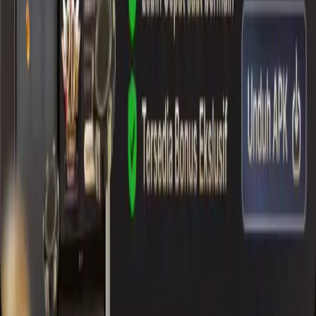
Menutup kesempurnaan layanannya, platform ini
menghadirkan gerbang pembayaran terintegrasi
yang sangat bersahabat dengan ekosistem finansial
digital saat ini. Proses pengisian dan penarikan saldo
dapat diselesaikan dalam hitungan menit melalui
transfer bank lokal, dompet digital (
e-wallet
), hingga
pulsa tanpa potongan yang rumit. Seluruh
operasional finansial dan teknis ini dikawal oleh tim
layanan pelanggan profesional yang bersiaga penuh
selama 24 jam setiap hari melalui fitur
live chat
.
Dedikasi yang berfokus pada kepuasan pengguna
inilah yang menjadikannya sebagai platform favorit
yang terus direkomendasikan di mesin pencari.
Lihat Semua
home
explore