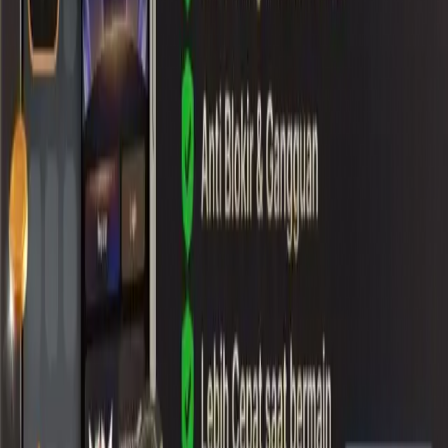
terbaru dapat langsung dinikmati oleh para pengguna
tanpa waktu tunggu yang lama. Keberagaman tema
ini dirancang untuk memberikan pengalaman visual
yang imersif sekaligus mencegah kejenuhan.
Di tengah maraknya isu kebocoran data di dunia
maya, aspek keamanan menjadi prioritas mutlak yang
dikelola secara profesional oleh tim ahli siber
platform
ini. Sistem pertahanan digitalnya dilengkapi dengan
protokol enkripsi SSL tingkat tinggi yang setara
dengan keamanan institusi perbankan modern. Setiap
informasi pribadi, kata sandi, serta riwayat transaksi
keuangan pengguna diubah menjadi kode enkripsi
rahasia yang tidak dapat ditembus oleh pihak ketiga.
Langkah preventif ini memastikan bahwa seluruh
aktivitas digital di dalam situs berlangsung dalam
koridor yang aman, memberikan ketenangan pikiran
seutuhnya bagi semua anggota.