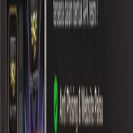
Konsep kemudahan memenangkan hadiah besar
didasarkan pada integrasi algoritma
Random Number
Generator
(RNG) yang telah lolos sertifikasi ketat
lembaga pengawas internasional. Setiap putaran
permainan memiliki peluang acak yang murni tanpa
adanya manipulasi dari pihak internal maupun
eksternal. Dengan menyajikan nilai
Return to Player
(
RTP
) yang diperbarui secara
real-time
, pengguna
dapat menentukan strategi bermain secara bijak
berdasarkan data yang akurat dan transparan.
Sebagai pusat penyedia hiburan terpercaya, platform
ini menjalin kemitraan eksklusif dengan berbagai
perusahaan pengembang perangkat lunak (
software
provider
) terkemuka di tingkat global. Raksasa
industri seperti Pragmatic Play, PG Soft, hingga
Habanero turut menyuplai portofolio permainan
populer yang kaya akan fitur bonus interaktif dan
grafis definisi tinggi. Sinkronisasi data yang berjalan
mulus memastikan bahwa setiap pembaruan game