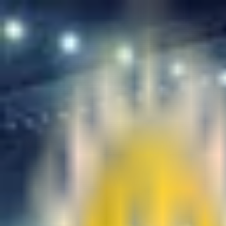
Daftar
Masuk
sport
Cari Permainan
Provider :
Saba
E-Sports
Saba
Sports Book
Saba
2
/
2
Game
Page
1
of
1
SINTOTO Situs Slot Gacor T
Lanskap hiburan virtual hari ini berkembang sangat p