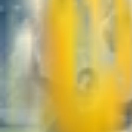
Slot Gacor Terpercaya Hari Ini Paling Mudah Menang 
bagi para penggunanya. Didukung oleh infrastruktur se
Kehadirannya menjadi oase bagi para pencari hiburan in
melalui berbagai perangkat seluler.
Salah satu pilar utama yang membangun reputasi platf
kemudahan memenangkan hadiah besar didasarkan pad
internasional. Setiap putaran permainan memiliki pelu
Return to Player
(
RTP
) yang diperbarui secara
real-tim
Sebagai pusat penyedia hiburan terpercaya, platform 
terkemuka di tingkat global. Raksasa industri seperti 
bonus interaktif dan grafis definisi tinggi. Sinkroni
para pengguna tanpa waktu tunggu yang lama. Kebera
Di tengah maraknya isu kebocoran data di dunia maya, 