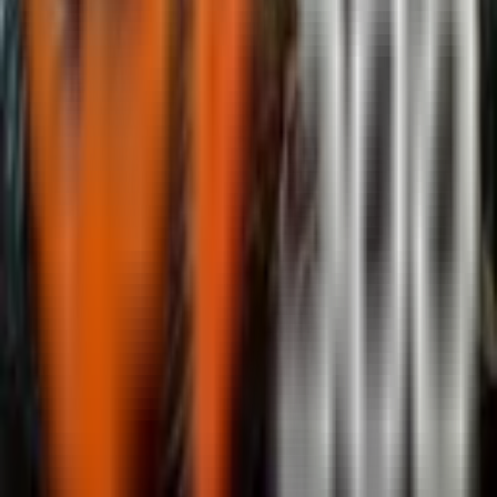
ini dirancang untuk memberikan pengalaman visual
yang imersif sekaligus mencegah kejenuhan.
Di tengah maraknya isu kebocoran data di dunia
maya, aspek keamanan menjadi prioritas mutlak yang
dikelola secara profesional oleh tim ahli siber
platform
ini. Sistem pertahanan digitalnya dilengkapi dengan
protokol enkripsi SSL tingkat tinggi yang setara
dengan keamanan institusi perbankan modern. Setiap
informasi pribadi, kata sandi, serta riwayat transaksi
keuangan pengguna diubah menjadi kode enkripsi
rahasia yang tidak dapat ditembus oleh pihak ketiga.
Langkah preventif ini memastikan bahwa seluruh
aktivitas digital di dalam situs berlangsung dalam
koridor yang aman, memberikan ketenangan pikiran
seutuhnya bagi semua anggota.
Menutup kesempurnaan layanannya, platform ini