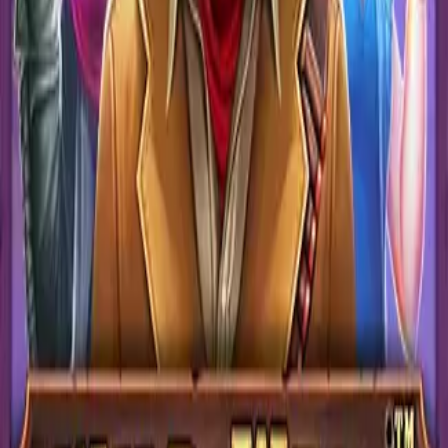
Di tengah maraknya isu kebocoran data di dunia
maya, aspek keamanan menjadi prioritas mutlak yang
dikelola secara profesional oleh tim ahli siber
platform
ini. Sistem pertahanan digitalnya dilengkapi dengan
protokol enkripsi SSL tingkat tinggi yang setara
dengan keamanan institusi perbankan modern. Setiap
informasi pribadi, kata sandi, serta riwayat transaksi
keuangan pengguna diubah menjadi kode enkripsi
rahasia yang tidak dapat ditembus oleh pihak ketiga.
Langkah preventif ini memastikan bahwa seluruh
aktivitas digital di dalam situs berlangsung dalam
koridor yang aman, memberikan ketenangan pikiran
seutuhnya bagi semua anggota.
Menutup kesempurnaan layanannya, platform ini
menghadirkan gerbang pembayaran terintegrasi
yang sangat bersahabat dengan ekosistem finansial
digital saat ini. Proses pengisian dan penarikan saldo
dapat diselesaikan dalam hitungan menit melalui