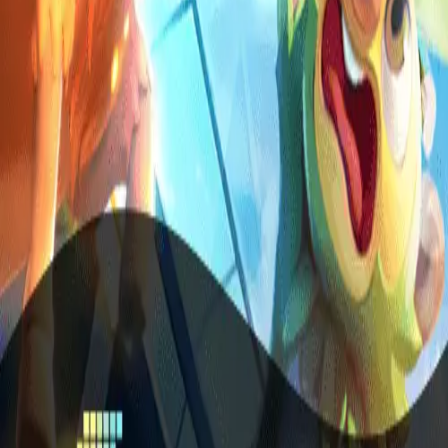
Di tengah maraknya isu kebocoran data di dunia
maya, aspek keamanan menjadi prioritas mutlak yang
dikelola secara profesional oleh tim ahli siber
platform
ini. Sistem pertahanan digitalnya dilengkapi dengan
protokol enkripsi SSL tingkat tinggi yang setara
dengan keamanan institusi perbankan modern. Setiap
informasi pribadi, kata sandi, serta riwayat transaksi
keuangan pengguna diubah menjadi kode enkripsi
rahasia yang tidak dapat ditembus oleh pihak ketiga.
Langkah preventif ini memastikan bahwa seluruh
aktivitas digital di dalam situs berlangsung dalam
koridor yang aman, memberikan ketenangan pikiran
seutuhnya bagi semua anggota.
Menutup kesempurnaan layanannya, platform ini
menghadirkan gerbang pembayaran terintegrasi
yang sangat bersahabat dengan ekosistem finansial
digital saat ini. Proses pengisian dan penarikan saldo
dapat diselesaikan dalam hitungan menit melalui