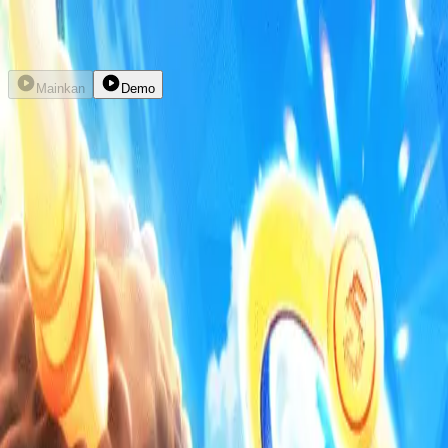
Daftar
Masuk
Mainkan
Demo
TAUROS GO
fivegaming
kembali
SINTOTO Situs Slot Gacor
Terpercaya Hari Ini Paling
Mudah Menang Jackpot
Besar
Lanskap hiburan virtual hari ini berkembang sangat
pesat seiring dengan tingginya mobilitas masyarakat
modern yang membutuhkan akses praktis.
SINTOTO