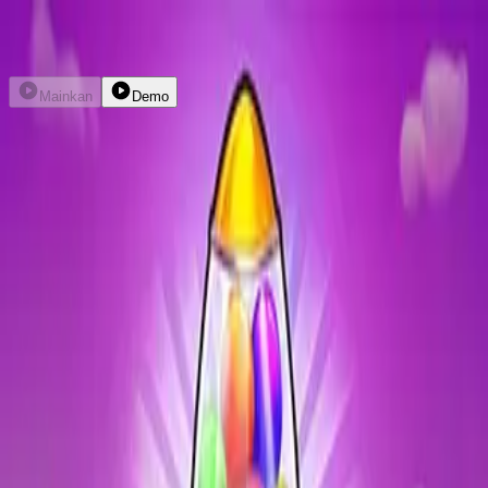
Daftar
Masuk
Mainkan
Demo
Sugar Rush 1000
pragmatic
kembali
SINTOTO Situs Slot Gacor
Terpercaya Hari Ini Paling
Mudah Menang Jackpot
Besar
Lanskap hiburan virtual hari ini berkembang sangat
pesat seiring dengan tingginya mobilitas masyarakat
modern yang membutuhkan akses praktis.
SINTOTO