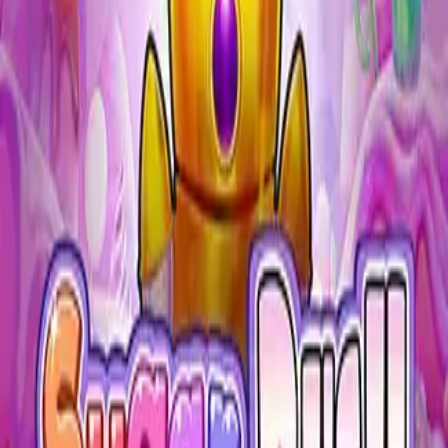
adanya manipulasi dari pihak internal maupun
eksternal. Dengan menyajikan nilai
Return to Player
(
RTP
) yang diperbarui secara
real-time
, pengguna
dapat menentukan strategi bermain secara bijak
berdasarkan data yang akurat dan transparan.
Sebagai pusat penyedia hiburan terpercaya, platform
ini menjalin kemitraan eksklusif dengan berbagai
perusahaan pengembang perangkat lunak (
software
provider
) terkemuka di tingkat global. Raksasa
industri seperti Pragmatic Play, PG Soft, hingga
Habanero turut menyuplai portofolio permainan
populer yang kaya akan fitur bonus interaktif dan
grafis definisi tinggi. Sinkronisasi data yang berjalan
mulus memastikan bahwa setiap pembaruan game
terbaru dapat langsung dinikmati oleh para pengguna
tanpa waktu tunggu yang lama. Keberagaman tema
ini dirancang untuk memberikan pengalaman visual
yang imersif sekaligus mencegah kejenuhan.