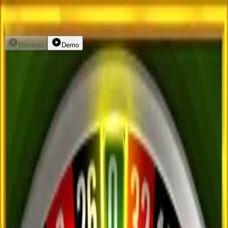
Daftar
Masuk
Mainkan
Demo
Roulette
pragmatic
kembali
SINTOTO Situs Slot Gacor
Terpercaya Hari Ini Paling
Mudah Menang Jackpot
Besar
Lanskap hiburan virtual hari ini berkembang sangat
pesat seiring dengan tingginya mobilitas masyarakat
modern yang membutuhkan akses praktis.
SINTOTO