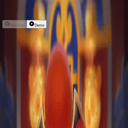
Daftar
Masuk
Mainkan
Demo
OPERA PANDA
fivegaming
kembali
SINTOTO Situs Slot Gacor
Terpercaya Hari Ini Paling
Mudah Menang Jackpot
Besar
Lanskap hiburan virtual hari ini berkembang sangat
pesat seiring dengan tingginya mobilitas masyarakat
modern yang membutuhkan akses praktis.
SINTOTO